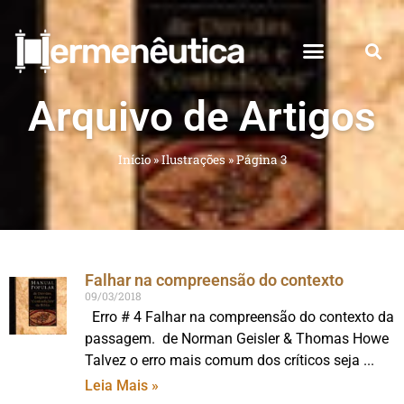
Arquivo de Artigos
Início
»
Ilustrações
»
Página 3
Falhar na compreensão do contexto
09/03/2018
Erro # 4 Falhar na compreensão do contexto da
passagem. de Norman Geisler & Thomas Howe
Talvez o erro mais comum dos críticos seja
Leia Mais »