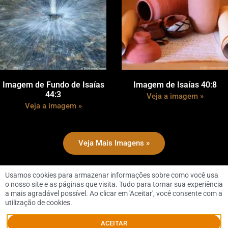
Imagem de Fundo de Isaías
Imagem de Isaías 40:8
44:3
Veja a imagem »
Veja a imagem »
Veja Mais Imagens »
Usamos cookies para armazenar informações sobre como você usa
o nosso site e as páginas que visita. Tudo para tornar sua experiência
a mais agradável possível. Ao clicar em 'Aceitar', você consente com a
utilização de cookies.
© 2026 Dennis Downing |
Política de Privacidade
|
SiteMap
|
Contato
ACEITAR