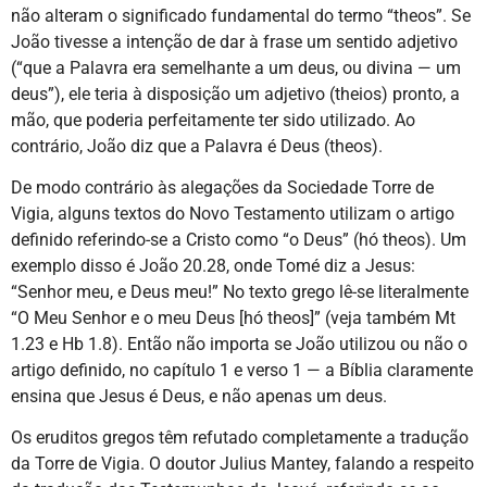
não alteram o significado fundamental do termo “theos”. Se
João tivesse a intenção de dar à frase um sentido adjetivo
(“que a Palavra era semelhante a um deus, ou divina — um
deus”), ele teria à disposição um adjetivo (theios) pronto, a
mão, que poderia perfeitamente ter sido utilizado. Ao
contrário, João diz que a Palavra é Deus (theos).
De modo contrário às alegações da Sociedade Torre de
Vigia, alguns textos do Novo Testamento utilizam o artigo
definido referindo-se a Cristo como “o Deus” (hó theos). Um
exemplo disso é João 20.28, onde Tomé diz a Jesus:
“Senhor meu, e Deus meu!” No texto grego lê-se literalmente
“O Meu Senhor e o meu Deus [hó theos]” (veja também Mt
1.23 e Hb 1.8). Então não importa se João utilizou ou não o
artigo definido, no capítulo 1 e verso 1 — a Bíblia claramente
ensina que Jesus é Deus, e não apenas um deus.
Os eruditos gregos têm refutado completamente a tradução
da Torre de Vigia. O doutor Julius Mantey, falando a respeito