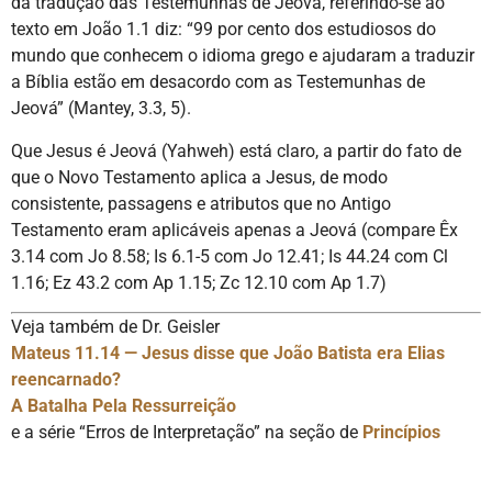
da tradução das Testemunhas de Jeová, referindo-se ao
texto em João 1.1 diz: “99 por cento dos estudiosos do
mundo que conhecem o idioma grego e ajudaram a traduzir
a Bíblia estão em desacordo com as Testemunhas de
Jeová” (Mantey, 3.3, 5).
Que Jesus é Jeová (Yahweh) está claro, a partir do fato de
que o Novo Testamento aplica a Jesus, de modo
consistente, passagens e atributos que no Antigo
Testamento eram aplicáveis apenas a Jeová (compare Êx
3.14 com Jo 8.58; Is 6.1-5 com Jo 12.41; Is 44.24 com Cl
1.16; Ez 43.2 com Ap 1.15; Zc 12.10 com Ap 1.7)
Veja também de Dr. Geisler
Mateus 11.14 — Jesus disse que João Batista era Elias
reencarnado?
A Batalha Pela Ressurreição
e a série “Erros de Interpretação” na seção de
Princípios