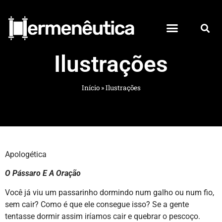
Ilustrações
Início
»
Ilustrações
Apologética
O Pássaro E A Oração
Você já viu um passarinho dormindo num galho ou num fio,
sem cair? Como é que ele consegue isso? Se a gente
tentasse dormir assim iríamos cair e quebrar o pescoço.