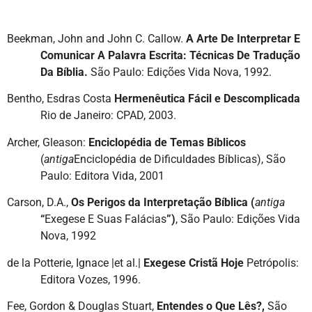
Beekman, John and John C. Callow.
A Arte De Interpretar E
Comunicar A Palavra Escrita: Técnicas De Tradução
Da Bíblia.
São Paulo: Edições Vida Nova, 1992.
Bentho, Esdras Costa
Hermenêutica Fácil e Descomplicada
Rio de Janeiro: CPAD, 2003.
Archer, Gleason:
Enciclopédia de Temas Bíblicos
(
antiga
Enciclopédia de Dificuldades Bíblicas), São
Paulo: Editora Vida, 2001
Carson, D.A.,
Os Perigos da Interpretação Bíblica (
antiga
“
Exegese E Suas Falácias
”)
, São Paulo: Edições Vida
Nova, 1992
de la Potterie, Ignace |et al.|
Exegese Cristã Hoje
Petrópolis:
Editora Vozes, 1996.
Fee, Gordon & Douglas Stuart,
Entendes o Que Lês?,
São