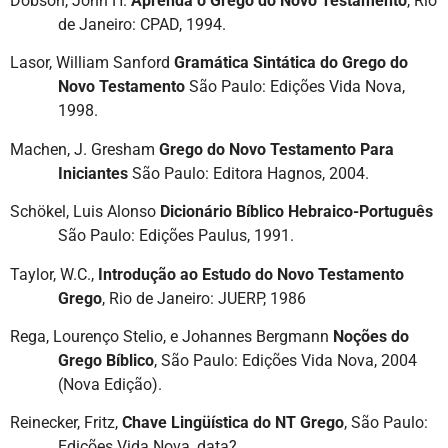
Dobson, John H.
Aprenda o Grego do Novo Testamento
, Rio
de Janeiro: CPAD, 1994.
Lasor, William Sanford
Gramática Sintática do Grego do
Novo Testamento
São Paulo: Edições Vida Nova,
1998.
Machen, J. Gresham
Grego do Novo Testamento Para
Iniciantes
São Paulo: Editora Hagnos, 2004.
Schökel, Luis Alonso
Dicionário Bíblico Hebraico-Português
São Paulo: Edições Paulus, 1991.
Taylor, W.C.,
Introdução ao Estudo do Novo Testamento
Grego
, Rio de Janeiro: JUERP, 1986
Rega, Lourenço Stelio, e Johannes Bergmann
Noções do
Grego Bíblico
, São Paulo: Edições Vida Nova, 2004
(Nova Edição).
Reinecker, Fritz,
Chave Lingüística do NT Grego
, São Paulo:
Edições Vida Nova, data?