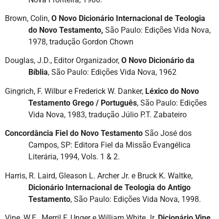
Brown, Colin,
O Novo Dicionário Internacional de Teologia
do Novo Testamento,
São Paulo: Edições Vida Nova,
1978, tradução Gordon Chown
Douglas, J.D., Editor Organizador,
O Novo Dicionário da
Bíblia
, São Paulo: Edições Vida Nova, 1962
Gingrich, F. Wilbur e Frederick W. Danker,
Léxico do Novo
Testamento Grego / Português
, São Paulo: Edições
Vida Nova, 1983, tradução Júlio P.T. Zabateiro
Concordância Fiel do Novo Testamento
São José dos
Campos, SP: Editora Fiel da Missão Evangélica
Literária, 1994, Vols. 1 & 2.
Harris, R. Laird, Gleason L. Archer Jr. e Bruck K. Waltke,
Dicionário Internacional de Teologia do Antigo
Testamento
, São Paulo: Edições Vida Nova, 1998.
Vine, W.E., Merril F. Unger e William White Jr.
Dicionário Vine
,