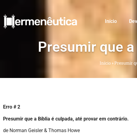
Início
Dev
Presumir que a 
Início
»
Presumir qu
Erro # 2
Presumir que a Bíblia é culpada, até provar em contrário.
de Norman Geisler & Thomas Howe