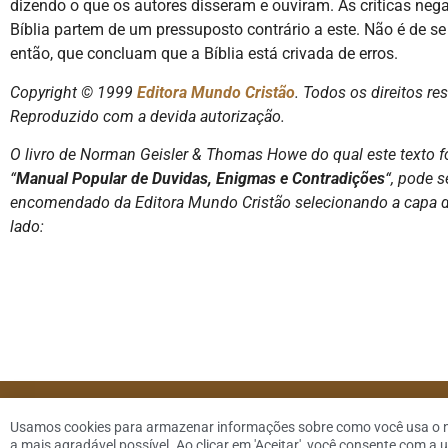
dizendo o que os autores disseram e ouviram. As críticas neg
Bíblia partem de um pressuposto contrário a este. Não é de se
então, que concluam que a Bíblia está crivada de erros.
Copyright © 1999
Editora Mundo Cristão
. Todos os direitos re
Reproduzido com a devida autorização.
O livro de Norman Geisler & Thomas Howe do qual este texto fo
“
Manual Popular de Duvidas, Enigmas e Contradições
“, pode s
encomendado da Editora Mundo Cristão selecionando a capa do
lado:
© 2026 Dennis 
Usamos cookies para armazenar informações sobre como você usa o noss
a mais agradável possível. Ao clicar em 'Aceitar', você consente com a u