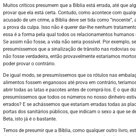
Muitos críticos presumem que a Bíblia está errada, até que al
provar que ela está certa. Contudo, como acontece com qualq
acusado de um crime, a Bíblia deve ser tida como “inocente”, 
a prova da culpa. Isso não é querer dar-lhe nenhum tratamento
essa é a forma pela qual todos os relacionamentos humanos s
Se assim não fosse, a vida não seria possível. Por exemplo, s
presumíssemos que a sinalização de trânsito nas rodovias ou
não fosse verdadeira, então provavelmente estaríamos mortos
poder provar o contrário.
De igual modo, se presumíssemos que os rótulos nas embala
alimentos fossem enganosos até prova em contrário, teríamo
abrir todas as latas e pacotes antes de comprá-los. E o que di
presumíssemos que todos os números no nosso dinheiro est
errados? E se achássemos que estariam erradas todas as pla
portas dos sanitários públicos, que indicam o sexo a que se d
Beta, isto já é o bastante.
Temos de presumir que a Bíblia, como qualquer outro livro, es