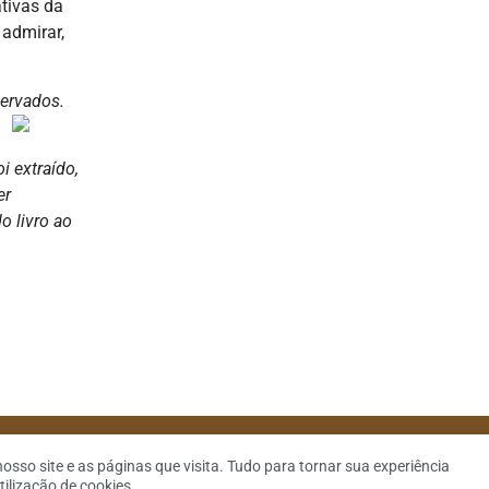
ativas da
 admirar,
servados.
i extraído,
er
 livro ao
Downing |
Política de Privacidade
|
SiteMap
|
Contato
o site e as páginas que visita. Tudo para tornar sua experiência
tilização de cookies.