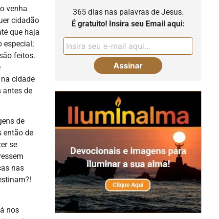
go venha
365 dias nas palavras de Jesus.
uer cidadão
É gratuito! Insira seu Email aqui:
até que haja
 especial;
ão feitos.
e
 na cidade
 antes de
gens de
s então de
zer se
ivessem
cas nas
estinam?!
tá nos