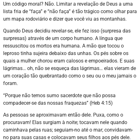
Um código moral? Não. Limitar a revelação de Deus a uma
lista fria de “faça” e “não faça” é tão trágico como olhar para
um mapa rodoviário e dizer que você viu as montanhas.
Quando Deus decidiu revelar-se, ele fez isso (surpresa das
surpresas) através de um corpo humano. A língua que
ressuscitou os mortos era humana. A mão que tocou o
leproso tinha sujeira debaixo das unhas. Os pés sobre os
quais a mulher chorou eram calosos e empoeirados. E suas
lágrimas… oh, não se esqueça das lágrimas… elas vieram de
um coração tão quebrantado como o seu ou o meu jamais o
foram.
“Porque não temos sumo sacerdote que não possa
compadecer-se das nossas fraquezas” (Heb 4:15)
As pessoas se aproximavam então dele. Puxa, como o
procuravam! Elas surgiam à noite; tocavam nele quando
caminhava pelas ruas; seguiam-no até o mar; convidavam-
no para suas casas e colocavam seus filhos aos pés dele.