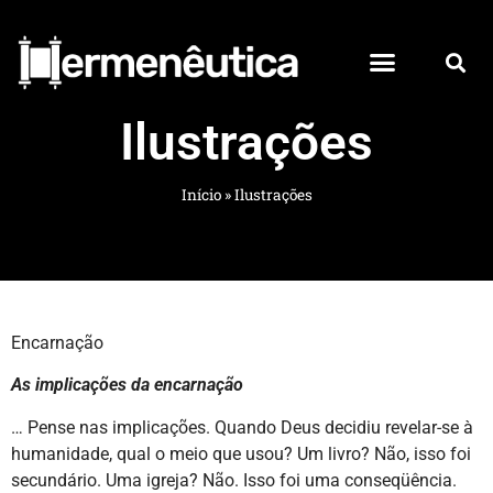
Ilustrações
Início
»
Ilustrações
Encarnação
As implicações da encarnação
… Pense nas implicações. Quando Deus decidiu revelar-se à
humanidade, qual o meio que usou? Um livro? Não, isso foi
secundário. Uma igreja? Não. Isso foi uma conseqüência.