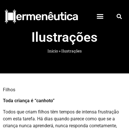
Ilustrações
Início
»
Ilustrações
Filhos
Toda criança é “canhoto”
Todos que criam filhos têm tempos de intensa frustração
com esta tarefa. Há dias quando parece como que se a
criança nunca aprenderá, nunca responda corretamente,