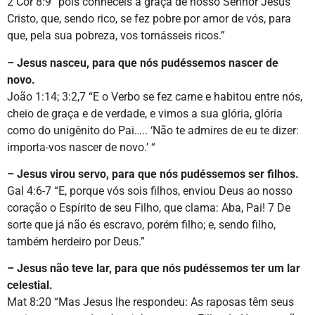
2 Cor 8:9 “pois conheceis a graça de nosso Senhor Jesus
Cristo, que, sendo rico, se fez pobre por amor de vós, para
que, pela sua pobreza, vos tornásseis ricos.”
– Jesus nasceu, para que nós pudéssemos nascer de
novo.
João 1:14; 3:2,7 “E o Verbo se fez carne e habitou entre nós,
cheio de graça e de verdade, e vimos a sua glória, glória
como do unigênito do Pai….. ‘Não te admires de eu te dizer:
importa-vos nascer de novo.’ “
– Jesus virou servo, para que nós pudéssemos ser filhos.
Gal 4:6-7 “E, porque vós sois filhos, enviou Deus ao nosso
coração o Espírito de seu Filho, que clama: Aba, Pai! 7 De
sorte que já não és escravo, porém filho; e, sendo filho,
também herdeiro por Deus.”
– Jesus não teve lar, para que nós pudéssemos ter um lar
celestial.
Mat 8:20 “Mas Jesus lhe respondeu: As raposas têm seus