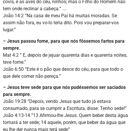
covis, e as aves do céu, ninhos; mas o Filho do Homem não
tem onde reclinar a cabeça.” ….
João 14:2 “Na casa de meu Pai há muitas moradas. Se
assim não fora, eu vo-lo teria dito. Pois vou preparar-vos
lugar.”
– Jesus passou fome, para que nós fôssemos fartos para
sempre.
Mat 4:2 ” E, depois de jejuar quarenta dias e quarenta noites,
teve fome.”
João 6:50 “Este é o pão que desce do céu, para que todo o
que dele comer não pereça.”
– Jesus teve sede para que nós pudéssemos ser saciados
para sempre.
João 19:28 “Depois, vendo Jesus que tudo já estava
consumado, para se cumprir a Escritura, disse: Tenho sede!”
João 4:13-14 “13 Afirmou-lhe Jesus: Quem beber desta água
tornará a ter sede; 14 aquele, porém, que beber da água que
eu lhe der nunca mais terá sede”