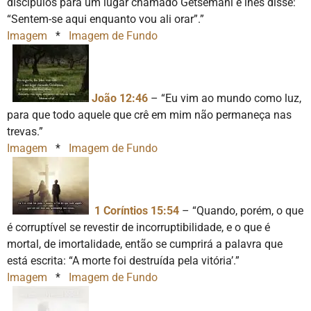
discípulos para um lugar chamado Getsêmani e lhes disse:
“Sentem-se aqui enquanto vou ali orar”.”
Imagem
*
Imagem de Fundo
João 12:46
– “Eu vim ao mundo como luz,
para que todo aquele que crê em mim não permaneça nas
trevas.”
Imagem
*
Imagem de Fundo
1 Coríntios 15:54
– “Quando, porém, o que
é corruptível se revestir de incorruptibilidade, e o que é
mortal, de imortalidade, então se cumprirá a palavra que
está escrita: “A morte foi destruída pela vitória’.”
Imagem
*
Imagem de Fundo