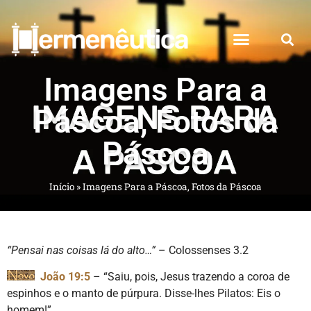
Imagens Para a
Páscoa, Fotos da
Páscoa
Início
»
Imagens Para a Páscoa, Fotos da Páscoa
“Pensai nas coisas lá do alto…”
– Colossenses 3.2
João 19:5
– “Saiu, pois, Jesus trazendo a coroa de
espinhos e o manto de púrpura. Disse-lhes Pilatos: Eis o
homem!”