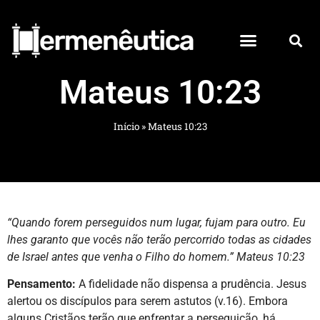
Mateus 10:23
Início
»
Mateus 10:23
“Quando forem perseguidos num lugar, fujam para outro. Eu
lhes garanto que vocês não terão percorrido todas as cidades
de Israel antes que venha o Filho do homem.” Mateus 10:23
Pensamento:
A fidelidade não dispensa a prudência. Jesus
alertou os discípulos para serem astutos (v.16). Embora
alguns Cristãos terão que enfrentar a perseguição, há