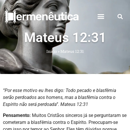
Mateus 12:31
Início
»
Mateus 12:31
“Por esse motivo eu lhes digo: Todo pecado e blasfêmia
serão perdoados aos homens, mas a blasfêmia contra o
Espírito não será perdoada”. Mateus 12:31
Pensamento:
Muitos Cristãos sinceros já se perguntaram se
cometeram a blasfêmia contra o Espírito. Preocupam-se
com isso por temor ao Senhor. Eles têm dúvidas porque