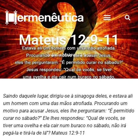
Mateus 12:9-11
Início
»
Mateus 12:9-11
Saindo daquele lugar, dirigiu-se à sinagoga deles,
e estava ali
um homem com uma das mãos atrofiada. Procurando um
motivo para acusar Jesus, eles lhe perguntaram: “É permitido
curar no sábado?”
Ele lhes respondeu: “Qual de vocês, se
tiver uma ovelha e ela cair num buraco no sábado, não irá
pegá-la e tirá-la de lá”?
Mateus 12:9-11