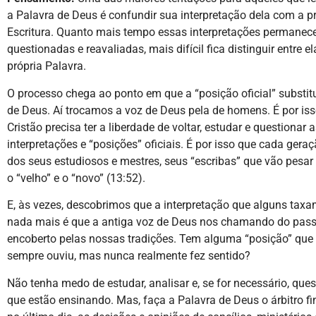
a Palavra de Deus é confundir sua interpretação dela com a p
Escritura. Quanto mais tempo essas interpretações permane
questionadas e reavaliadas, mais difícil fica distinguir entre el
própria Palavra.
O processo chega ao ponto em que a “posição oficial” substit
de Deus. Aí trocamos a voz de Deus pela de homens. É por is
Cristão precisa ter a liberdade de voltar, estudar e questionar 
interpretações e “posições” oficiais. É por isso que cada gera
dos seus estudiosos e mestres, seus “escribas” que vão pesar
o “velho” e o “novo” (13:52).
E, às vezes, descobrimos que a interpretação que alguns taxa
nada mais é que a antiga voz de Deus nos chamando do pas
encoberto pelas nossas tradições. Tem alguma “posição” que
sempre ouviu, mas nunca realmente fez sentido?
Não tenha medo de estudar, analisar e, se for necessário, ques
que estão ensinando. Mas, faça a Palavra de Deus o árbitro fi