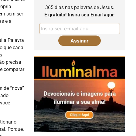
rópria
365 dias nas palavras de Jesus.
cem sem ser
É gratuito! Insira seu Email aqui:
as e a
ui a Palavra
so que cada
as
ção precisa
 e comparar
m de “nova”
sado
 você
tionar o
nal. Porque,