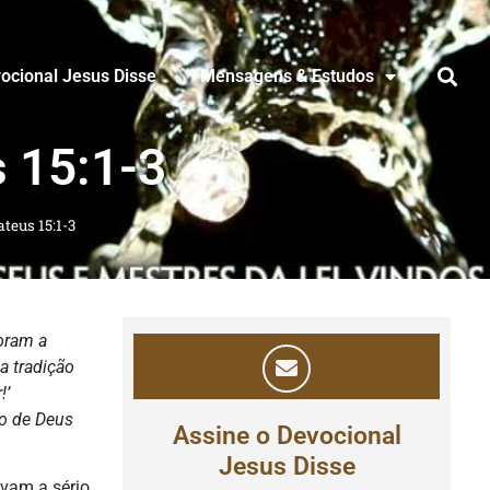
ocional Jesus Disse
Mensagens & Estudos
 15:1-3
teus 15:1-3
foram a
a tradição
!’
o de Deus
Assine o Devocional
Jesus Disse
vam a sério