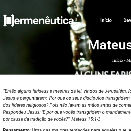
Início
Dev
Mateus
Início
»
Ma
“Então alguns fariseus e mestres da lei, vindos de Jerusalém, 
Jesus e perguntaram:
‘Por que os seus discípulos transgridem 
dos líderes religiosos? Pois não lavam as mãos antes de comer
Respondeu Jesus: ‘E por que vocês transgridem o mandament
por causa da tradição de vocês?’”
Mateus 15:1-3
Pensamento:
Uma das maiores tentações para aqueles que le