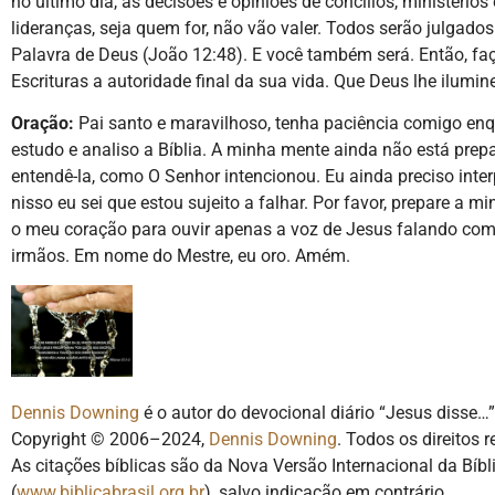
no último dia, as decisões e opiniões de concílios, ministérios 
lideranças, seja quem for, não vão valer. Todos serão julgados
Palavra de Deus (João 12:48). E você também será. Então, fa
Escrituras a autoridade final da sua vida. Que Deus lhe ilumin
Oração:
Pai santo e maravilhoso, tenha paciência comigo en
estudo e analiso a Bíblia. A minha mente ainda não está prep
entendê-la, como O Senhor intencionou. Eu ainda preciso interp
nisso eu sei que estou sujeito a falhar. Por favor, prepare a m
o meu coração para ouvir apenas a voz de Jesus falando co
irmãos. Em nome do Mestre, eu oro. Amém.
Dennis Downing
é o autor do devocional diário “Jesus disse…”
Copyright © 2006–2024,
Dennis Downing
. Todos os direitos 
As citações bíblicas são da Nova Versão Internacional da Bíbli
(
www.biblicabrasil.org.br
), salvo indicação em contrário.