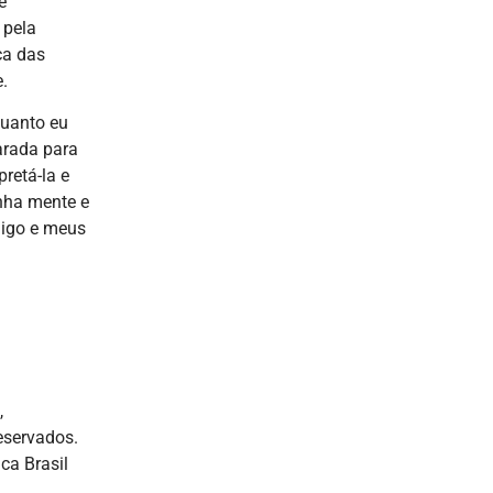
e
 pela
ça das
e.
quanto eu
arada para
retá-la e
inha mente e
migo e meus
,
reservados.
ca Brasil