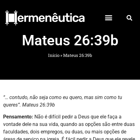
Mateus 26:39b
Início
»
Mateus 26:39b
“… contudo, não seja como eu quero, mas sim como tu
queres”. Mateus 26:39b
Pensamento:
Não é difícil pedir a Deus que ele faça a
vontade dele na sua vida, quando as opções são entre duas
faculdades, dois empregos, ou duas, ou mais opções de
áreas de serviço na igreja. É fácil pedir a Deus que ele revele