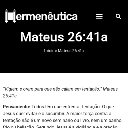
Mateus 26:41a
Início
»
Mateus 26:41a
“Vigiem e orem para que não caiam em tentação.” Mateus
26:41a
Pensamento:
Todos têm que enfrentar tentação. O que
Jesus quer evitar é o sucumbir. A maior força contra a
tentação não é um novo seminário ou livro, nem um banho
frio ou beliscão. Segundo Jesus é a vigilância e a oração.