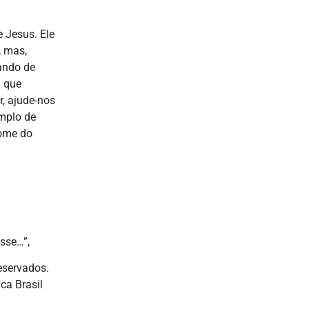
 Jesus. Ele
, mas,
ando de
m que
, ajude-nos
emplo de
nome do
sse…”,
reservados.
ca Brasil