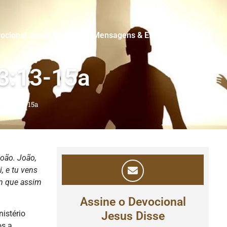
ocional Jesus Disse
Mensagens & Estudos
3:13-15a
eus 3:13-15a
João.
João,
, e tu vens
m que assim
Assine o Devocional
istério
Jesus Disse
os a