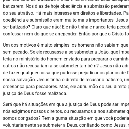
batizarem. Nos dias de hoje obediência e submissão perder
do seu atrativo. Há mais interesse em direitos e liberdades. Pa
obediência e submissão eram muito mais importantes. Jesus
ser batizado? Claro que não! Ele não tinha e nunca teria peca
confessar nem do que se arrepender. Então por que o Cristo fo
Um dos motivos é muito simples: os homens não sabiam que 
sem pecado. Se ele recusasse a se submeter a João, que impa
teria no ministério do homem enviado para preparar o camin
outros não recusariam a se submeter também? Jesus não adm
de fazer qualquer coisa que pudesse prejudicar os planos de 
nossa salvação. Jesus tinha o direito de recusar o batismo, 
ordenança para pecadores. Mas, ele abriu mão do seu direito 
justiça de Deus fosse realizada.
Será que há situações em que a justiça de Deus pode ser imp
nós exigimos nossos direitos, ou recusamos a nos submeter
somos obrigados? Tem alguma situação em que você poderi
voluntariamente se submeter a Deus, confiando como Jesus, 