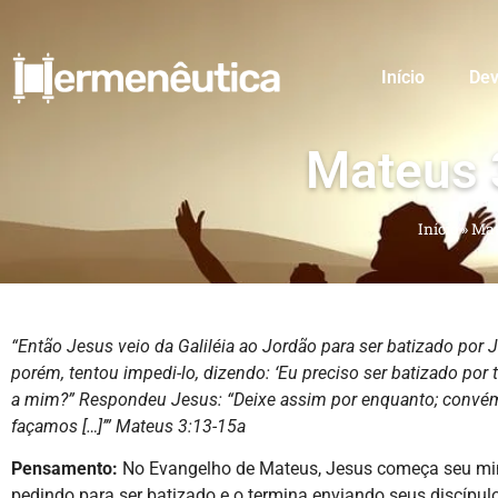
Início
Dev
Mateus 
Início
»
Mat
“Então Jesus veio da Galiléia ao Jordão para ser batizado por 
porém, tentou impedi-lo, dizendo: ‘Eu preciso ser batizado por ti
a mim?”
Respondeu Jesus: “Deixe assim por enquanto; convé
façamos […]’”
Mateus 3:13-15a
Pensamento:
No Evangelho de Mateus, Jesus começa seu min
pedindo para ser batizado e o termina enviando seus discípul