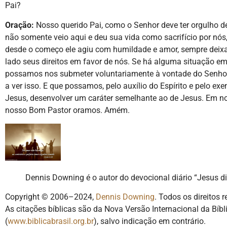
Pai?
Oração:
Nosso querido Pai, como o Senhor deve ter orgulho de
não somente veio aqui e deu sua vida como sacrifício por nós
desde o começo ele agiu com humildade e amor, sempre deix
lado seus direitos em favor de nós. Se há alguma situação e
possamos nos submeter voluntariamente à vontade do Senhor
a ver isso. E que possamos, pelo auxílio do Espírito e pelo ex
Jesus, desenvolver um caráter semelhante ao de Jesus. Em 
nosso Bom Pastor oramos. Amém.
Dennis Downing é o autor do devocional diário “Jesus di
Copyright © 2006–2024,
Dennis Downing
. Todos os direitos 
As citações bíblicas são da Nova Versão Internacional da Bíbli
(
www.biblicabrasil.org.br
), salvo indicação em contrário.