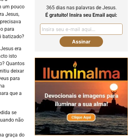
am um pouco
365 dias nas palavras de Jesus.
ra Jesus,
É gratuito! Insira seu Email aqui:
 precisava
do para
i batizado?
Jesus era
cto isto
ho? Quantos
itiu deixar
Deus para
uma
para que a
edida se
 quando não
a
na graça do