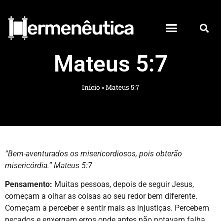
Mateus 5:7
Início
»
Mateus 5:7
“Bem-aventurados os misericordiosos, pois obterão
misericórdia.” Mateus 5:7
Pensamento:
Muitas pessoas, depois de seguir Jesus,
começam a olhar as coisas ao seu redor bem diferente.
Começam a perceber e sentir mais as injustiças. Percebem
pecados e enxergam erros onde antes não notavam falha