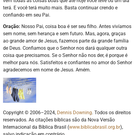
vem todas as coisas boas que até hoje você teve ou um dia
terá. E você terá muito mais. Basta continuar crendo e
confiando em seu Pai.
Oração:
Nosso Pai, coisa boa é ser seu filho. Antes vivíamos
sem nome, sem herança e sem futuro. Mas, agora, graças
ao grande amor de Jesus, fazemos parte da grande família
de Deus. Confiamos que o Senhor nos dará qualquer outra
coisa que precisamos. Se o Senhor não nos der, é porque é
melhor para nós. Satisfeitos e confiantes no amor do Senhor
agradecemos em nome de Jesus. Amém.
Copyright © 2006–2024,
Dennis Downing
. Todos os direitos
reservados. As citações bíblicas são da Nova Versão
Internacional da Bíblica Brasil (
www.biblicabrasil.org.br
),
salvo indicação em contrário.