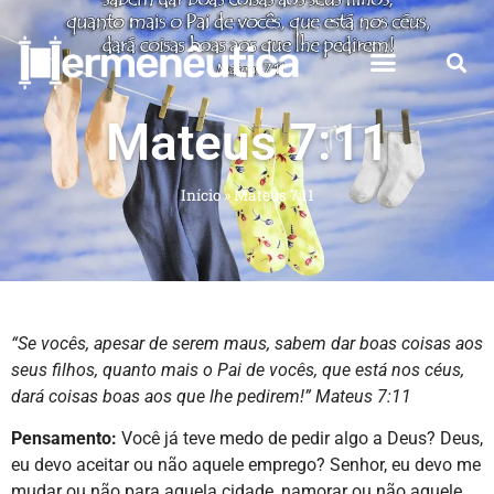
Mateus 7:11
Início
»
Mateus 7:11
“Se vocês, apesar de serem maus, sabem dar boas coisas aos
seus filhos, quanto mais o Pai de vocês, que está nos céus,
dará coisas boas aos que lhe pedirem!” Mateus 7:11
Pensamento:
Você já teve medo de pedir algo a Deus? Deus,
eu devo aceitar ou não aquele emprego? Senhor, eu devo me
mudar ou não para aquela cidade, namorar ou não aquele