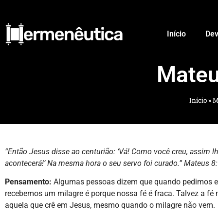
Início
Dev
Mateu
Início
»
M
“Então Jesus disse ao centurião: ‘Vá! Como você creu, assim l
acontecerá!’ Na mesma hora o seu servo foi curado.” Mateus 8
Pensamento:
Algumas pessoas dizem que quando pedimos e
recebemos um milagre é porque nossa fé é fraca. Talvez a fé 
aquela que crê em Jesus, mesmo quando o milagre não vem.