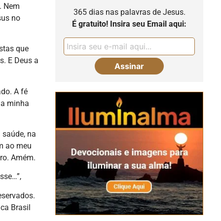
m. Nem
365 dias nas palavras de Jesus.
sus no
É gratuito! Insira seu Email aqui:
stas que
s. E Deus a
do. A fé
 a minha
 saúde, na
em ao meu
oro. Amém.
sse…”,
reservados.
ca Brasil