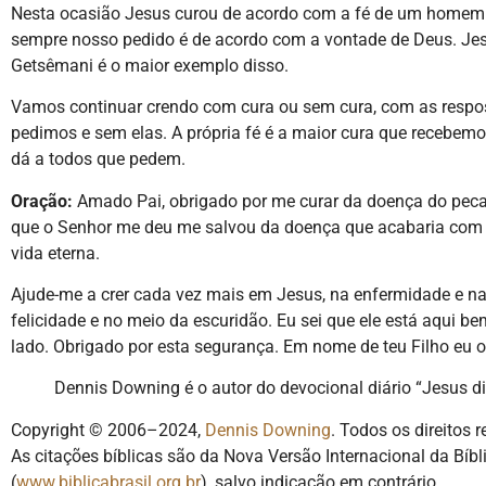
Nesta ocasião Jesus curou de acordo com a fé de um home
sempre nosso pedido é de acordo com a vontade de Deus. Je
Getsêmani é o maior exemplo disso.
Vamos continuar crendo com cura ou sem cura, com as respo
pedimos e sem elas. A própria fé é a maior cura que recebemo
dá a todos que pedem.
Oração:
Amado Pai, obrigado por me curar da doença do peca
que o Senhor me deu me salvou da doença que acabaria com
vida eterna.
Ajude-me a crer cada vez mais em Jesus, na enfermidade e na
felicidade e no meio da escuridão. Eu sei que ele está aqui b
lado. Obrigado por esta segurança. Em nome de teu Filho eu 
Dennis Downing é o autor do devocional diário “Jesus di
Copyright © 2006–2024,
Dennis Downing
. Todos os direitos 
As citações bíblicas são da Nova Versão Internacional da Bíbli
(
www.biblicabrasil.org.br
), salvo indicação em contrário.