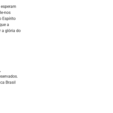
s esperam
le-nos
 Espírito
 que a
 a glória do
,
reservados.
ca Brasil