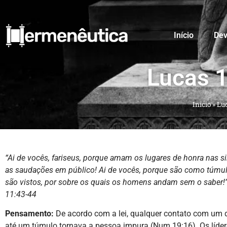
Início
Dev
Lucas 
Início
»
Luc
“Ai de vocês, fariseus, porque amam os lugares de honra nas s
as saudações em público!
Ai de vocês, porque são como túmu
são vistos, por sobre os quais os homens andam sem o saber!
11:43-44
Pensamento:
De acordo com a lei, qualquer contato com um 
até um túmulo tornava a pessoa impura (Num 19:16). Os líde