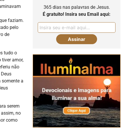
ntaminavam
365 dias nas palavras de Jesus.
É gratuito! Insira seu Email aqui:
que faziam.
icado pelo
vo de
es tudo o
tiver amor,
eferiu não
a Deus
m somente a
deus
ara serem
 assim, no
hor como