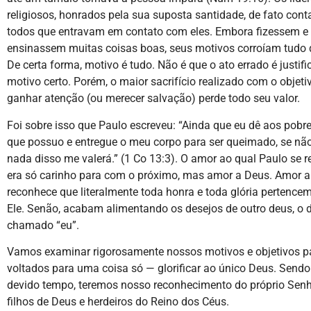
religiosos, honrados pela sua suposta santidade, de fato co
todos que entravam em contato com eles. Embora fizessem e
ensinassem muitas coisas boas, seus motivos corroíam tudo 
De certa forma, motivo é tudo. Não é que o ato errado é justif
motivo certo. Porém, o maior sacrifício realizado com o objeti
ganhar atenção (ou merecer salvação) perde todo seu valor.
Foi sobre isso que Paulo escreveu: “Ainda que eu dê aos pobr
que possuo e entregue o meu corpo para ser queimado, se não 
nada disso me valerá.” (1 Co 13:3). O amor ao qual Paulo se r
era só carinho para com o próximo, mas amor a Deus. Amor 
reconhece que literalmente toda honra e toda glória pertence
Ele. Senão, acabam alimentando os desejos de outro deus, o 
chamado “eu”.
Vamos examinar rigorosamente nossos motivos e objetivos p
voltados para uma coisa só — glorificar ao único Deus. Sendo
devido tempo, teremos nosso reconhecimento do próprio Sen
filhos de Deus e herdeiros do Reino dos Céus.