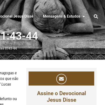
ocional Jesus Disse
Mensagens & Estudos
11:43-44
as 11:43-44
inagogas e
los que não
”
Lucas
Assine o Devocional
defunto ou
Jesus Disse
res