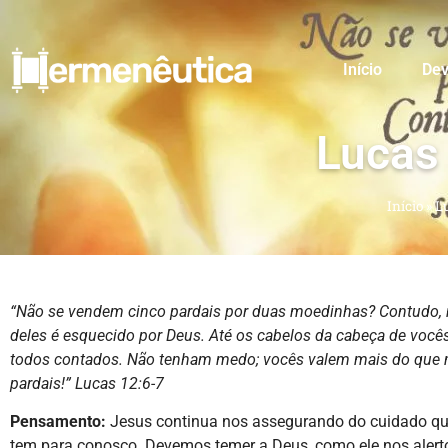
Início
Dev
Lucas
Início
»
Lu
“Não se vendem cinco pardais por duas moedinhas? Contudo
deles é esquecido por Deus.
Até os cabelos da cabeça de você
todos contados. Não tenham medo; vocês valem mais do que 
pardais!”
Lucas 12:6-7
Pensamento:
Jesus continua nos assegurando do cuidado qu
tem para conosco. Devemos temer a Deus, como ele nos alert