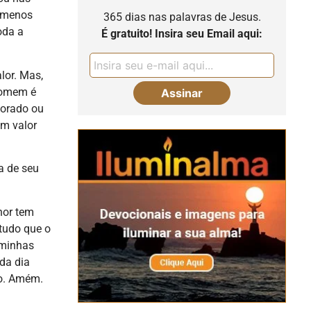
o menos
365 dias nas palavras de Jesus.
oda a
É gratuito! Insira seu Email aqui:
lor. Mas,
homem é
norado ou
um valor
a de seu
hor tem
tudo que o
 minhas
da dia
ro. Amém.