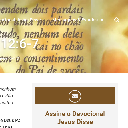
ocional Jesus Disse
Mensagens & Estudos
 12:6-7
cas 12:6-7
, nenhum
s estão
muitos
Assine o Devocional
e Deus Pai
Jesus Disse
ou nas