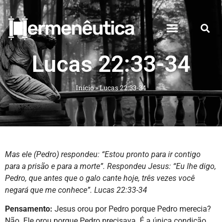
Lucas 22:33-34
Início
»
Lucas 22:33-34
Mas ele (Pedro) respondeu: “Estou pronto para ir contigo
para a prisão e para a morte”.
Respondeu Jesus: “Eu lhe digo,
Pedro, que antes que o galo cante hoje, três vezes você
negará que me conhece”.
Lucas 22:33-34
Pensamento:
Jesus orou por Pedro porque Pedro merecia?
Não. Ele orou porque Pedro precisava. É a única condição