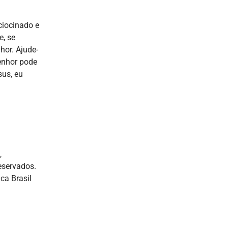
ciocinado e
e, se
hor. Ajude-
Senhor pode
sus, eu
,
reservados.
ca Brasil