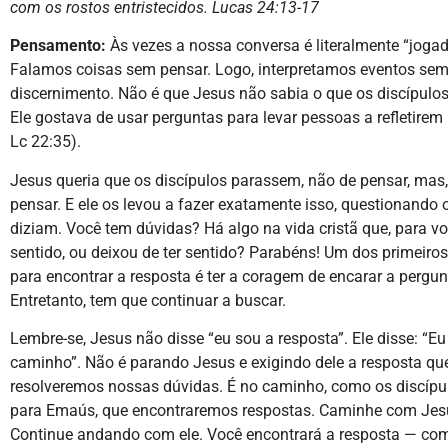
com os rostos entristecidos. Lucas 24:13-17
Pensamento:
Às vezes a nossa conversa é literalmente “jogad
Falamos coisas sem pensar. Logo, interpretamos eventos se
discernimento. Não é que Jesus não sabia o que os discípulo
Ele gostava de usar perguntas para levar pessoas a refletirem
Lc 22:35).
Jesus queria que os discípulos parassem, não de pensar, mas,
pensar. E ele os levou a fazer exatamente isso, questionando 
diziam. Você tem dúvidas? Há algo na vida cristã que, para vo
sentido, ou deixou de ter sentido? Parabéns! Um dos primeiro
para encontrar a resposta é ter a coragem de encarar a pergun
Entretanto, tem que continuar a buscar.
Lembre-se, Jesus não disse “eu sou a resposta”. Ele disse: “Eu
caminho”. Não é parando Jesus e exigindo dele a resposta qu
resolveremos nossas dúvidas. É no caminho, como os discípu
para Emaús, que encontraremos respostas. Caminhe com Jes
Continue andando com ele. Você encontrará a resposta — co