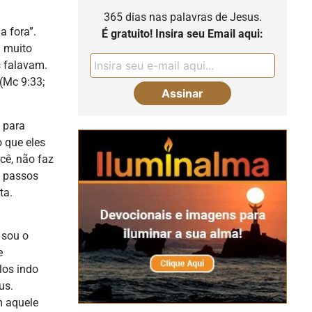
365 dias nas palavras de Jesus.
a fora”.
É gratuito! Insira seu Email aqui:
m muito
s falavam.
 (Mc 9:33;
 para
o que eles
cê, não faz
s passos
ta.
 sou o
e
los indo
us.
m aquele