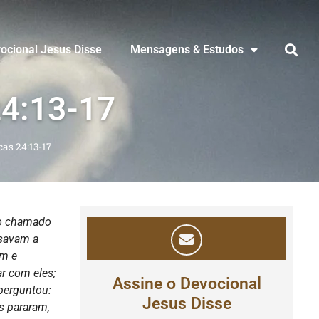
ocional Jesus Disse
Mensagens & Estudos
24:13-17
as 24:13-17
do chamado
rsavam a
am e
r com eles;
Assine o Devocional
perguntou:
Jesus Disse
s pararam,