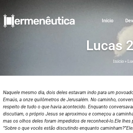
Início
Dev
Lucas 
Início
»
Luc
Naquele mesmo dia, dois deles estavam indo para um povoa
Emaús, a onze quilômetros de Jerusalém. No caminho, conve
respeito de tudo o que havia acontecido. Enquanto conversav
discutiam, o próprio Jesus se aproximou e começou a caminha
mas os olhos deles foram impedidos de reconhecê-lo.Ele lhes 
“Sobre o que vocês estão discutindo enquanto caminham?”Ele