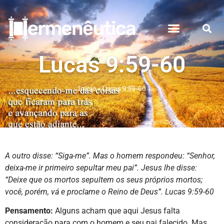
Lucas 9:59-60
Início
»
Lucas 9:59-60
A outro disse: “Siga-me”. Mas o homem respondeu: “Senhor,
deixa-me ir primeiro sepultar meu pai”.
Jesus lhe disse:
“Deixe que os mortos sepultem os seus próprios mortos;
você, porém, vá e proclame o Reino de Deus”.
Lucas 9:59-60
Pensamento:
Alguns acham que aqui Jesus falta
consideração para com o homem e seu pai falecido. Mas