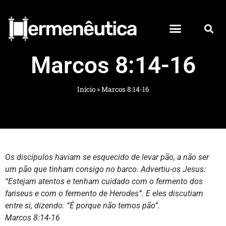
Marcos 8:14-16
Início
»
Marcos 8:14-16
Os discípulos haviam se esquecido de levar pão, a não ser
um pão que tinham consigo no barco. Advertiu-os Jesus:
“Estejam atentos e tenham cuidado com o fermento dos
fariseus e com o fermento de Herodes”. E eles discutiam
entre si, dizendo: “É porque não temos pão”.
Marcos 8:14-16