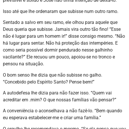
previsível e sólido e José não tinha intenção de deixá-lo.
Isso até que lhe ordenaram que subisse num outro ramo.
Sentado a salvo em seu ramo, ele olhou para aquele que
Deus queria que subisse. Jamais vira outro tão fino! “Esse
não é lugar para um homem ir!” disse consigo mesmo. “Não
há lugar para sentar. Não há proteção das intempéries. E
como seria possível dormir pendurado nesse galhinho
vacilante?” Ele recuou um pouco, apoiou-se no tronco e
pensou na situação.
O bom senso lhe dizia que não subisse no galho.
“Concebido pelo Espírito Santo? Pense bem!”
A autodefesa lhe dizia para não fazer isso. “Quem vai
acreditar em .mim? O que nossas famílias vão pensar?”
A conveniência o aconselhava a não fazê-lo. “Bem quando
eu esperava estabelecer-me e criar uma família.”
O orgulho lhe recomendava o mesmo. “Se ela pensa que vou