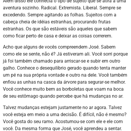
Além disso ele conhecia o tipo de sujeito que se atira a uma
aventura sozinho. Radical. Extremista. Liberal. Sempre se
excedendo. Sempre agitando as folhas. Sujeitos com a
cabeça cheia de idéias estranhas, procurando frutas
estranhas. Os que são estáveis são aqueles que sabem
como ficar perto de casa e deixar as coisas correrem.
Acho que alguns de vocês compreendem José. Sabem
como ele se sente, não é? Já estiveram ali. Você sorri porque
já foi também chamado para arriscar-se e subir em outro
galho. Conhece o desequilíbrio gerado quando tenta manter
um pé na sua própria vontade e outro na dele. Você também
enfiou as unhas na casca da árvore para segurar-se melhor.
Você conhece muito bem as borboletas que voam na boca
de seu estômago quando percebe que há mudanças no ar.
Talvez mudanças estejam justamente no ar agora. Talvez
você esteja em meio a uma decisão. É difícil, não é mesmo?
Você gosta do seu ramo. Acostumou-se com ele e ele com
você. Da mesma forma que José, você aprendeu a sentar.