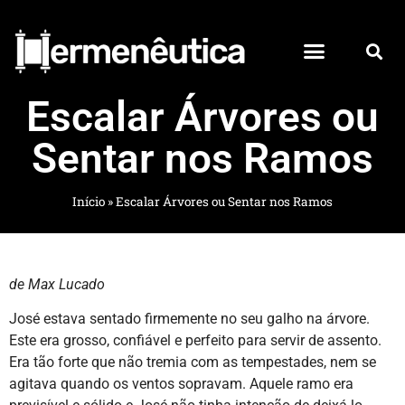
Escalar Árvores ou
Sentar nos Ramos
Início
»
Escalar Árvores ou Sentar nos Ramos
de Max Lucado
José estava sentado firmemente no seu galho na árvore.
Este era grosso, confiável e perfeito para servir de assento.
Era tão forte que não tremia com as tempestades, nem se
agitava quando os ventos sopravam. Aquele ramo era