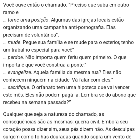
Você ouve então o chamado. “Preciso que suba em outro
ramo e
…
tome uma posição
. Algumas das igrejas locais estão
organizando uma campanha anti-pornografia. Elas
precisam de voluntários”.
…
mude
. Pegue sua família e se mude para o exterior, tenho
um trabalho especial para você”
…
perdoe
. Não importa quem feriu quem primeiro. O que
importa é que você construa a ponte.”
…
evangelize
. Aquela família da mesma rua? Eles não
conhecem ninguém na cidade. Vá falar com eles.”
…
sacrifique
. O orfanato tem uma hipoteca que vai vencer
este mês. Eles não podem pagá-la. Lembra-se do abono que
recebeu na semana passada?”
Qualquer que seja a natureza do chamado, as
conseqüências são as mesmas: guerra civil. Embora seu
coração possa dizer sim, seus pés dizem não. As desculpas
surgem como folhas douradas quando sopra um vento de