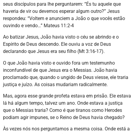
seus discípulos para lhe perguntarem: “És tu aquele que
haveria de vir ou devemos esperar algum outro?” Jesus
respondeu: “Voltem e anunciem a João o que vocês estão
ouvindo e vendo…” Mateus 11:2-4
Ao batizar Jesus, João havia visto o céu se abrindo e o
Espírito de Deus descendo. Ele ouviu a voz de Deus
declarando que Jesus era seu filho (Mt 3:16-17).
O que João havia visto e ouvido fora um testemunho
inconfundível de que Jesus era o Messias. João havia
proclamado que, quando o ungido de Deus viesse, ele traria
justiça e juízo. As coisas mudariam radicalmente.
Mas, agora esse grande profeta estava em prisão. Ele estava
lá há algum tempo, talvez um ano. Onde estava a justiça
que o Messias traria? Como é que tiranos como Herodes
podiam agir impunes, se o Reino de Deus havia chegado?
Às vezes nós nos perguntamos a mesma coisa. Onde está a