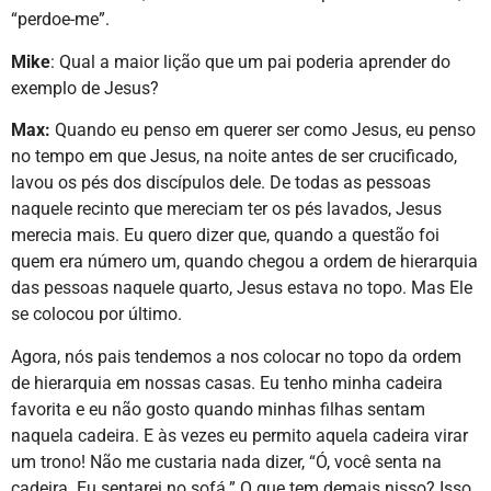
“perdoe-me”.
Mike
: Qual a maior lição que um pai poderia aprender do
exemplo de Jesus?
Max:
Quando eu penso em querer ser como Jesus, eu penso
no tempo em que Jesus, na noite antes de ser crucificado,
lavou os pés dos discípulos dele. De todas as pessoas
naquele recinto que mereciam ter os pés lavados, Jesus
merecia mais. Eu quero dizer que, quando a questão foi
quem era número um, quando chegou a ordem de hierarquia
das pessoas naquele quarto, Jesus estava no topo. Mas Ele
se colocou por último.
Agora, nós pais tendemos a nos colocar no topo da ordem
de hierarquia em nossas casas. Eu tenho minha cadeira
favorita e eu não gosto quando minhas filhas sentam
naquela cadeira. E às vezes eu permito aquela cadeira virar
um trono! Não me custaria nada dizer, “Ó, você senta na
cadeira. Eu sentarei no sofá.” O que tem demais nisso? Isso