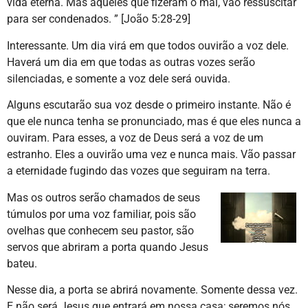
vida eterna. Mas aqueles que fizeram o mal, vão ressuscitar
para ser condenados. ” [João 5:28-29]
Interessante. Um dia virá em que todos ouvirão a voz dele.
Haverá um dia em que todas as outras vozes serão
silenciadas, e somente a voz dele será ouvida.
Alguns escutarão sua voz desde o primeiro instante. Não é
que ele nunca tenha se pronunciado, mas é que eles nunca a
ouviram. Para esses, a voz de Deus será a voz de um
estranho. Eles a ouvirão uma vez e nunca mais. Vão passar
a eternidade fugindo das vozes que seguiram na terra.
Mas os outros serão chamados de seus
túmulos por uma voz familiar, pois são
ovelhas que conhecem seu pastor, são
servos que abriram a porta quando Jesus
bateu.
Nesse dia, a porta se abrirá novamente. Somente dessa vez.
E não será Jesus que entrará em nossa casa; seremos nós