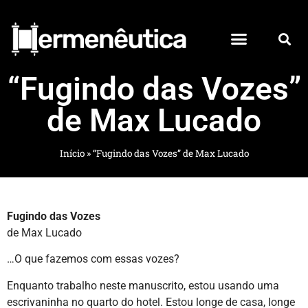
“Fugindo das Vozes”
de Max Lucado
Início
»
“Fugindo das Vozes” de Max Lucado
Fugindo das Vozes
de Max Lucado
…O que fazemos com essas vozes?
Enquanto trabalho neste manuscrito, estou usando uma
escrivaninha no quarto do hotel. Estou longe de casa, longe