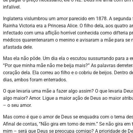
infalível.
Inglaterra vislumbrou um amor parecido em 1878. A segunda f
Rainha Victoria era a Princesa Alice. O filho dela, aos quatro a
infectado com uma aflição horrível conhecida como difteria pr
médicos quarentenaram o menino e avisaram a mãe para se 
afastada dele.
Mas ela não pôde. Um dia ela o escutou sussurrando para a e
“Por que minha mãe não me beija mais?” As palavras derrete
coração dela. Ela correu ao filho e o cobriu de beijos. Dentro 
dias, ambos foram enterrados.
O que levaria uma mãe a fazer algo assim? O que levaria Deus
algo maior? Amor. Ligue a maior ação de Deus ao maior atrib
– o seu amor.
Mas como é que o amor de Deus se enquadra com o tema dest
Afinal de contas, “Não gira em torno de mim.” Se não gira em 
mim – será que Deus se preocupa comigo? A prioridade de De