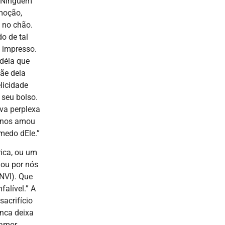
. Ninguém
emoção,
 no chão.
o de tal
o impresso.
idéia que
ãe dela
licidade
 seu bolso.
ava perplexa
e nos amou
medo dEle.”
ica, ou um
gou por nós
 NVI). Que
falível.” A
sacrifício
unca deixa
 amor