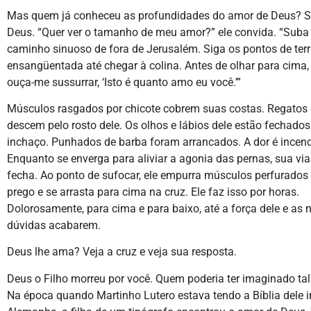
Mas quem já conheceu as profundidades do amor de Deus? 
Deus. “Quer ver o tamanho de meu amor?” ele convida. “Suba
caminho sinuoso de fora de Jerusalém. Siga os pontos de ter
ensangüentada até chegar à colina. Antes de olhar para cima,
ouça-me sussurrar, ‘Isto é quanto amo eu você.’”
Músculos rasgados por chicote cobrem suas costas. Regatos
descem pelo rosto dele. Os olhos e lábios dele estão fechados
inchaço. Punhados de barba foram arrancados. A dor é incend
Enquanto se enverga para aliviar a agonia das pernas, sua via
fecha. Ao ponto de sufocar, ele empurra músculos perfurados 
prego e se arrasta para cima na cruz. Ele faz isso por horas.
Dolorosamente, para cima e para baixo, até a força dele e as 
dúvidas acabarem.
Deus lhe ama? Veja a cruz e veja sua resposta.
Deus o Filho morreu por você. Quem poderia ter imaginado tal
Na época quando Martinho Lutero estava tendo a Bíblia dele 