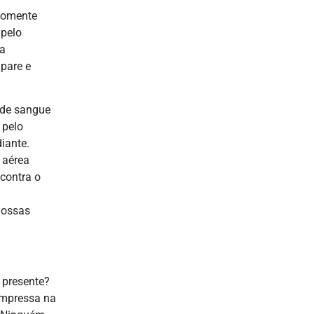
Somente
 pelo
ra
 pare e
 de sangue
 pelo
iante.
 aérea
contra o
nossas
 presente?
impressa na