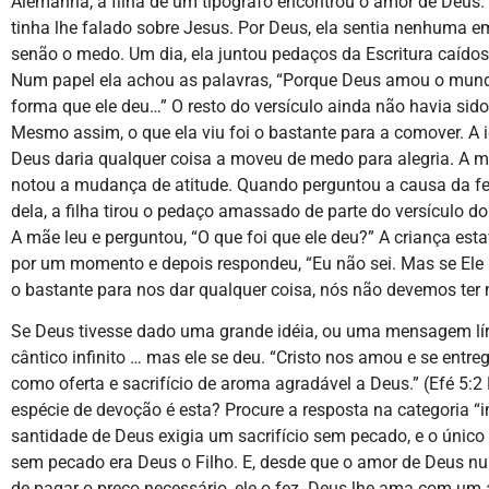
Alemanha, a filha de um tipógrafo encontrou o amor de Deus
tinha lhe falado sobre Jesus. Por Deus, ela sentia nenhuma 
senão o medo. Um dia, ela juntou pedaços da Escritura caídos
Num papel ela achou as palavras, “Porque Deus amou o mund
forma que ele deu…” O resto do versículo ainda não havia sid
Mesmo assim, o que ela viu foi o bastante para a comover. A 
Deus daria qualquer coisa a moveu de medo para alegria. A m
notou a mudança de atitude. Quando perguntou a causa da fe
dela, a filha tirou o pedaço amassado de parte do versículo do
A mãe leu e perguntou, “O que foi que ele deu?” A criança est
por um momento e depois respondeu, “Eu não sei. Mas se El
o bastante para nos dar qualquer coisa, nós não devemos ter 
Se Deus tivesse dado uma grande idéia, ou uma mensagem lír
cântico infinito … mas ele se deu. “Cristo nos amou e se entre
como oferta e sacrifício de aroma agradável a Deus.” (Efé 5:2
espécie de devoção é esta? Procure a resposta na categoria “in
santidade de Deus exigia um sacrifício sem pecado, e o único 
sem pecado era Deus o Filho. E, desde que o amor de Deus n
de pagar o preço necessário, ele o fez. Deus lhe ama com um