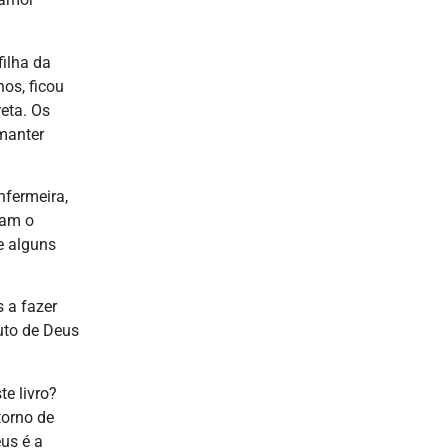
ilha da
nos, ficou
eta. Os
manter
nfermeira,
ram o
de alguns
 a fazer
uto de Deus
e livro?
torno de
us é a