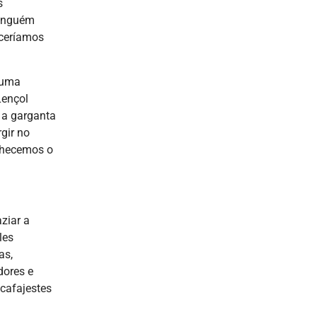
s
Ninguém
eceríamos
o uma
Lençol
a a garganta
gir no
nhecemos o
ziar a
les
as,
dores e
 cafajestes