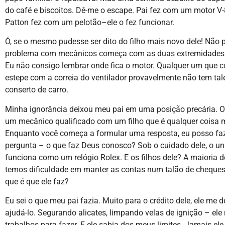
do café e biscoitos. Dê-me o escape. Pai fez com um motor V-
Patton fez com um pelotão–ele o fez funcionar.
Ó, se o mesmo pudesse ser dito do filho mais novo dele! Não
problema com mecânicos começa com as duas extremidades 
Eu não consigo lembrar onde fica o motor. Qualquer um que 
estepe com a correia do ventilador provavelmente não tem tal
conserto de carro.
Minha ignorância deixou meu pai em uma posição precária. O
um mecânico qualificado com um filho que é qualquer coisa 
Enquanto você começa a formular uma resposta, eu posso faz
pergunta – o que faz Deus conosco? Sob o cuidado dele, o un
funciona como um relógio Rolex. E os filhos dele? A maioria 
temos dificuldade em manter as contas num talão de cheques.
que é que ele faz?
Eu sei o que meu pai fazia. Muito para o crédito dele, ele me 
ajudá-lo. Segurando alicates, limpando velas de ignição – el
trabalhos para fazer. E ele sabia dos meus limites. Jamais ele 