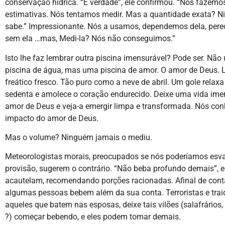
conservação hídrica. “É verdade”, ele confirmou. “Nós fazemo
estimativas. Nós tentamos medir. Mas a quantidade exata? 
sabe.” Impressionante. Nós a usamos, dependemos dela, per
sem ela …mas, Medi-la? Nós não conseguimos.”
Isto lhe faz lembrar outra piscina imensurável? Pode ser. Nã
piscina de água, mas uma piscina de amor. O amor de Deus. 
freático fresco. Tão puro como a neve de abril. Um gole relax
sedenta e amolece o coração endurecido. Deixe uma vida imer
amor de Deus e veja-a emergir limpa e transformada. Nós co
impacto do amor de Deus.
Mas o volume? Ninguém jamais o mediu.
Meteorologistas morais, preocupados se nós poderíamos esva
provisão, sugerem o contrário. “Não beba profundo demais”, e
acautelam, recomendando porções racionadas. Afinal de cont
algumas pessoas bebem além da sua conta. Terroristas e trai
aqueles que batem nas esposas, deixe tais vilões (salafrários,
?) começar bebendo, e eles podem tomar demais.