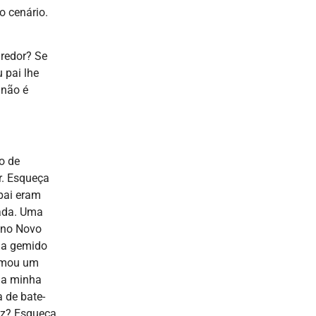
o cenário.
redor? Se
 pai lhe
 não é
o de
r. Esqueça
 pai eram
bada. Uma
e no Novo
ria gemido
hamou um
da minha
 de bate-
uz? Esqueça