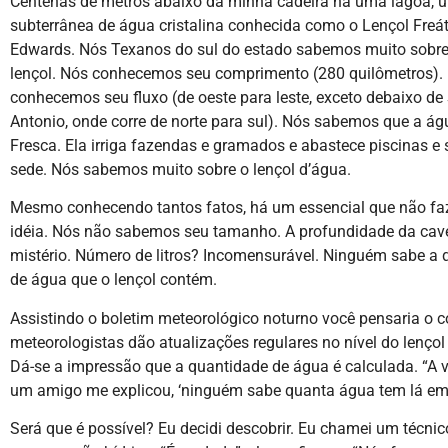
Centenas de metros abaixo da minha cadeira há uma lagoa, 
subterrânea de água cristalina conhecida como o Lençol Freát
Edwards. Nós Texanos do sul do estado sabemos muito sobre
lençol. Nós conhecemos seu comprimento (280 quilômetros).
conhecemos seu fluxo (de oeste para leste, exceto debaixo de
Antonio, onde corre de norte para sul). Nós sabemos que a ág
Fresca. Ela irriga fazendas e gramados e abastece piscinas e 
sede. Nós sabemos muito sobre o lençol d’água.
Mesmo conhecendo tantos fatos, há um essencial que não f
idéia. Nós não sabemos seu tamanho. A profundidade da ca
mistério. Número de litros? Incomensurável. Ninguém sabe a 
de água que o lençol contém.
Assistindo o boletim meteorológico noturno você pensaria o c
meteorologistas dão atualizações regulares no nível do lençol 
Dá-se a impressão que a quantidade de água é calculada. “A v
um amigo me explicou, ‘ninguém sabe quanta água tem lá em
Será que é possível? Eu decidi descobrir. Eu chamei um técni