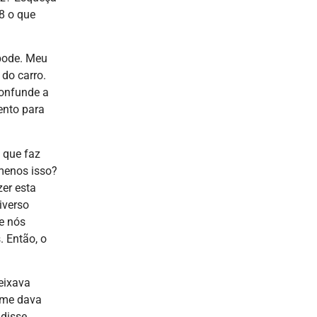
8 o que
 pode. Meu
do carro.
confunde a
ento para
 que faz
menos isso?
er esta
iverso
de nós
 Então, o
deixava
e me dava
disse,