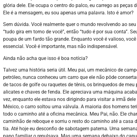
glória dele. Ele ocupa o centro do palco, eu carrego as peças d
Ele é a mensagem, eu sou apenas uma palavra. Isto é amor?
Sem dúvida. Você realmente quer o mundo revolvendo ao seu 
“tudo gira em torno de você”, então “tudo é por sua conta”. Seu
poupa de um fardo tão grande. Enquanto você é valioso, você
essencial. Você é importante, mas não indispensável.
Ainda não acha que isso é boa notícia?
Talvez uma história seria útil. Meu pai, um mecânico de camp
petróleo, nunca conheceu um carro que ele não pôde conserta
de tacos de golfe ou raquetes de tênis, os brinquedos de meu
alicates e chaves de fenda. Ele apreciava uma máquina aca
vez, enquanto ele estava nos dirigindo para visitar a irmã del
México, o carro soltou uma válvula. A maioria dos homens te
todo o caminho até a oficina mecânica. Meu Pai, não. Ele c
caminhão de reboque e sorriu o resto do caminho até a casa 
tia. Até hoje eu desconfio de sabotagem paterna. Uma semana
papo familiar o repulsava. Mas uma semana debaixo do cap