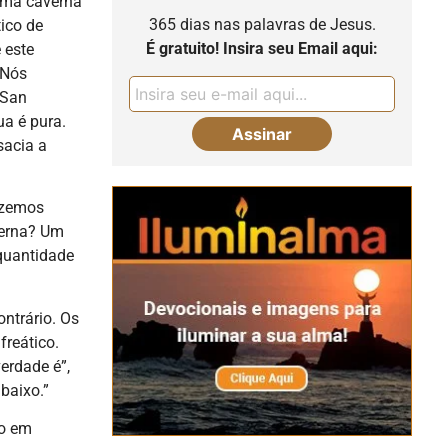
uma caverna
365 dias nas palavras de Jesus.
ico de
É gratuito! Insira seu Email aqui:
 este
 Nós
 San
ua é pura.
sacia a
azemos
verna? Um
quantidade
ontrário. Os
freático.
erdade é”,
baixo.”
co em