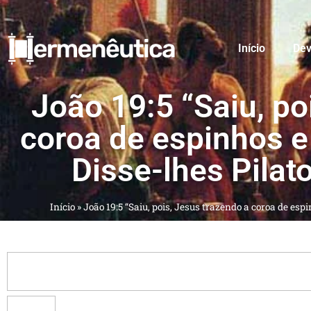
Início
Dev
João 19:5 “Saiu, po
coroa de espinhos e
Disse-lhes Pilat
Início
»
João 19:5 “Saiu, pois, Jesus trazendo a coroa de esp