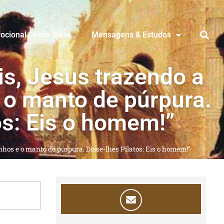
ocional Jesus Disse
Mensagens & Estudos
is, Jesus trazendo a
 o manto de púrpura.
os: Eis o homem!”
inhos e o manto de púrpura. Disse-lhes Pilatos: Eis o homem!”