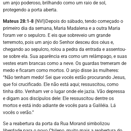
um anjo poderoso, brilhando como um raio de sol,
protegendo a porta aberta.
Mateus 28:1-8
(NVI)Depois do sábado, tendo começado o
primeiro dia da semana, Maria Madalena e a outra Maria
foram ver o sepulcro. E eis que sobreveio um grande
terremoto, pois um anjo do Senhor desceu dos céus e,
chegando ao sepulcro, rolou a pedra da entrada e assentou-
se sobre ela. Sua aparência era como um relâmpago, e suas
vestes eram brancas como a neve. Os guardas tremeram de
medo e ficaram como mortos. O anjo disse às mulheres:
“Não tenham medo! Sei que vocês estão procurando Jesus,
que foi crucificado. Ele não está aqui; ressuscitou, como
tinha dito. Venham ver o lugar onde ele jazia. Vão depressa
e digam aos discípulos dele: Ele ressuscitou dentre os
mortos e está indo adiante de vocês para a Galiléia. Lá
vocês o verão.”
Se a reabertura da porta da Rua Morand simbolizou
liberdade para o povo Chileno, muito mais a reabertura do