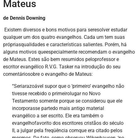
Mateus
de Dennis Downing
Existem diversos e bons motivos para seresolver estudar
qualquer um dos quatro evangelhos. Cada um tem suas
própriasqualidades e características salientes. Porém, há
alguns motivos queespecialmente recomendam o evangelho
de Mateus. Estes são bem resumidos peloprofessor e
escritor evangélico R.V.G. Tasker na introdução do seu
comentáriosobre o evangelho de Mateus:
“Seriarazoável supor que o ‘primeiro’ evangelho não
tivesse recebido o primeirolugar no Novo
Testamento somente porque se considerou que ele
incorporasse partedo mais antigo material
evangélico a ser escrito. Ele era também o
evangelhofavorito dos escritores cristãos do século
II, a julgar pela freqüência comque era citado pelos
mesmos. De fato, como observou Wikenhausen, ‘no