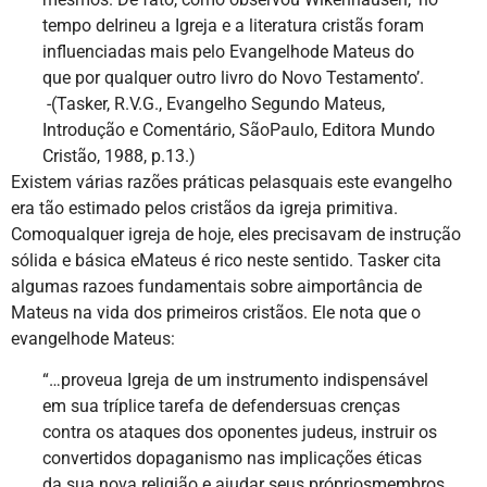
tempo deIrineu a Igreja e a literatura cristãs foram
influenciadas mais pelo Evangelhode Mateus do
que por qualquer outro livro do Novo Testamento’.
-(Tasker, R.V.G., Evangelho Segundo Mateus,
Introdução e Comentário, SãoPaulo, Editora Mundo
Cristão, 1988, p.13.)
Existem várias razões práticas pelasquais este evangelho
era tão estimado pelos cristãos da igreja primitiva.
Comoqualquer igreja de hoje, eles precisavam de instrução
sólida e básica eMateus é rico neste sentido. Tasker cita
algumas razoes fundamentais sobre aimportância de
Mateus na vida dos primeiros cristãos. Ele nota que o
evangelhode Mateus:
“…proveua Igreja de um instrumento indispensável
em sua tríplice tarefa de defendersuas crenças
contra os ataques dos oponentes judeus, instruir os
convertidos dopaganismo nas implicações éticas
da sua nova religião e ajudar seus própriosmembros