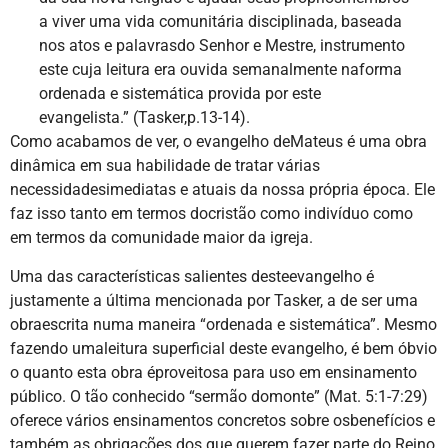
a viver uma vida comunitária disciplinada, baseada
nos atos e palavrasdo Senhor e Mestre, instrumento
este cuja leitura era ouvida semanalmente naforma
ordenada e sistemática provida por este
evangelista.” (Tasker,p.13-14).
Como acabamos de ver, o evangelho deMateus é uma obra
dinâmica em sua habilidade de tratar várias
necessidadesimediatas e atuais da nossa própria época. Ele
faz isso tanto em termos docristão como indivíduo como
em termos da comunidade maior da igreja.
Uma das características salientes desteevangelho é
justamente a última mencionada por Tasker, a de ser uma
obraescrita numa maneira “ordenada e sistemática”. Mesmo
fazendo umaleitura superficial deste evangelho, é bem óbvio
o quanto esta obra éproveitosa para uso em ensinamento
público. O tão conhecido “sermão domonte” (Mat. 5:1-7:29)
oferece vários ensinamentos concretos sobre osbenefícios e
também as obrigações dos que querem fazer parte do Reino