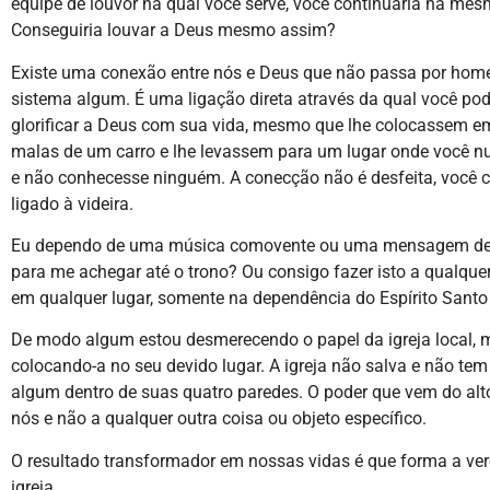
equipe de louvor na qual você serve, você continuaria na mes
Conseguiria louvar a Deus mesmo assim?
Existe uma conexão entre nós e Deus que não passa por ho
sistema algum. É uma ligação direta através da qual você po
glorificar a Deus com sua vida, mesmo que lhe colocassem e
malas de um carro e lhe levassem para um lugar onde você n
e não conhecesse ninguém. A conecção não é desfeita, você 
ligado à videira.
Eu dependo de uma música comovente ou uma mensagem de
para me achegar até o trono? Ou consigo fazer isto a qualqu
em qualquer lugar, somente na dependência do Espírito Sant
De modo algum estou desmerecendo o papel da igreja local, 
colocando-a no seu devido lugar. A igreja não salva e não tem
algum dentro de suas quatro paredes. O poder que vem do alto
nós e não a qualquer outra coisa ou objeto específico.
O resultado transformador em nossas vidas é que forma a ve
igreja.