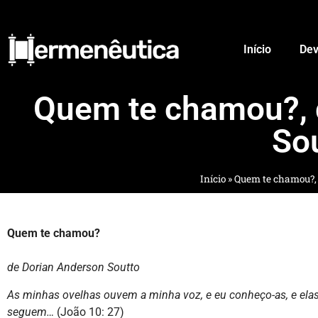
Início
Dev
Quem te chamou?, 
So
Início
»
Quem te chamou?, 
Quem te chamou?
de Dorian Anderson Soutto
As minhas ovelhas ouvem a minha voz, e eu conheço-as, e ela
seguem…
(João 10: 27)