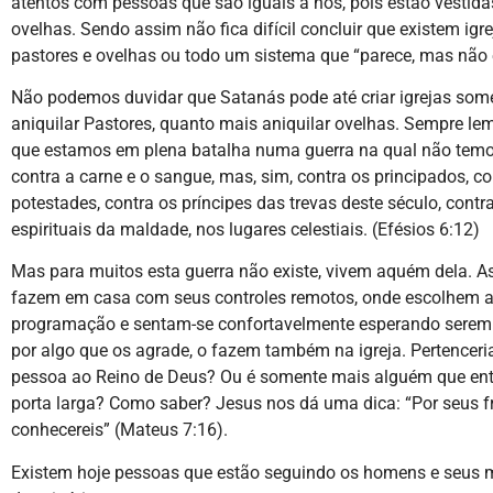
atentos com pessoas que são iguais a nós, pois estão vestid
ovelhas. Sendo assim não fica difícil concluir que existem igre
pastores e ovelhas ou todo um sistema que “parece, mas não 
Não podemos duvidar que Satanás pode até criar igrejas som
aniquilar Pastores, quanto mais aniquilar ovelhas. Sempre l
que estamos em plena batalha numa guerra na qual não temo
contra a carne e o sangue, mas, sim, contra os principados, co
potestades, contra os príncipes das trevas deste século, contr
espirituais da maldade, nos lugares celestiais. (Efésios 6:12)
Mas para muitos esta guerra não existe, vivem aquém dela. 
fazem em casa com seus controles remotos, onde escolhem 
programação e sentam-se confortavelmente esperando serem
por algo que os agrade, o fazem também na igreja. Pertenceri
pessoa ao Reino de Deus? Ou é somente mais alguém que ent
porta larga? Como saber? Jesus nos dá uma dica: “Por seus f
conhecereis” (Mateus 7:16).
Existem hoje pessoas que estão seguindo os homens e seus