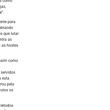
as como
jas,
é”.
ente para
embrando
s que lutar
ntra as
a as hostes
Assim como
a
 servidos
a esta
rou pela
rutos os
 métodos