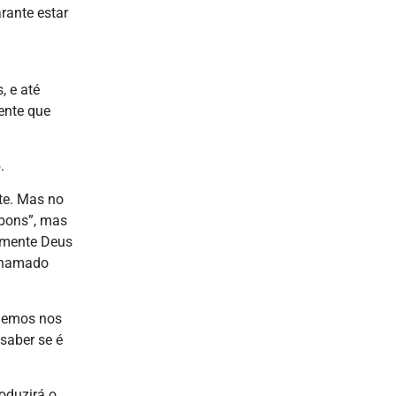
rante estar
 e até
ente que
.
te. Mas no
“bons”, mas
omente Deus
 chamado
odemos nos
saber se é
oduzirá o