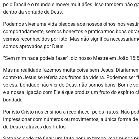
pelo Brasil e o mundo e mover multidões. Isso também não ga
dentro da vontade de Deus.
Podemos viver uma vida piedosa aos nossos olhos, nos vestir
comportadamente, sermos honestos e praticarmos boas obras,
sermos reconhecidos por isto. Mas não significa necessariam
somos aprovados por Deus.
“Sem mim nada podeis fazer”, diz nosso Mestre em João 15:5
Mas na realidade fazemos muita coisa sem Jesus. Diariamen
contexto Jesus se referia aos frutos da videira. Podemos ser 
se esta bondade não vier de Deus, não somos bons. Bom é s
e a nossa ligação com Ele é que produz um fruto do espírito
bondade.
Por isto Cristo nos ensinou a reconhecer pelos frutos. Não p
impressionar com números ou movimentos; a única forma de 
de Deus é através dos frutos.
Satanás pode até fingir um fruto por um tempo, mas nunca pr