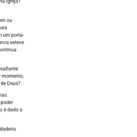
ma igreja?
mem ou
derá
m um porta-
unca esteve
continua
safiante
er momento,
o de Deus?
mas
 poder
; é dado a
rdadeira