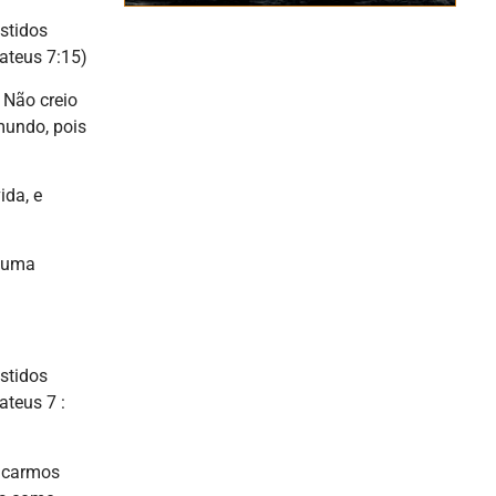
estidos
ateus 7:15)
 Não creio
mundo, pois
ida, e
o uma
estidos
ateus 7 :
icarmos