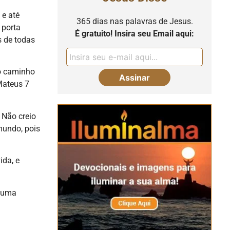
 e até
365 dias nas palavras de Jesus.
 porta
É gratuito! Insira seu Email aqui:
s de todas
 o caminho
Mateus 7
 Não creio
mundo, pois
ida, e
o uma