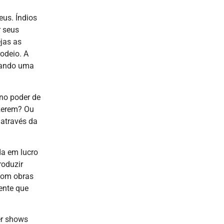
us. Índios
r seus
jas as
odeio. A
dando uma
no poder de
zerem? Ou
 através da
da em lucro
roduzir
com obras
ente que
er shows