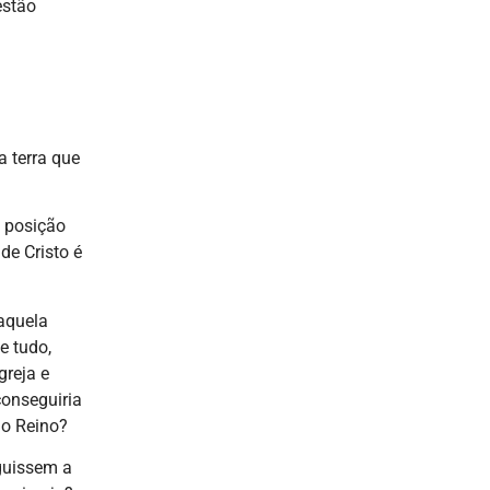
estão
a terra que
e posição
de Cristo é
aquela
e tudo,
greja e
conseguiria
 o Reino?
nguissem a