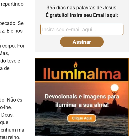
 repartindo
365 dias nas palavras de Jesus.
É gratuito! Insira seu Email aqui:
 pecado. Se
uz. Ele nos
.
 corpo. Foi
Mas,
do teve e
ra de
do: Não és
o-lhe,
 Deus,
rque
 nenhum mal
teu reino.