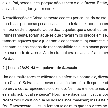
dizia: Pai, perdoa-lhes, porque não sabem o que fazem. Então,
as vestes dele, lançaram sortes.
A crucificação de Cristo somente ocorreu por causa do nosso
não fosse por nosso pecado, Jesus não teria que morrer na cr
lembra deste propósito, ao perdoar aqueles que o crucificaram
Primeiramente, foram aqueles que cravaram os pregos em seu
também aqueles que o julgaram e condenaram injustamene. 
nenhum de nós escapa da responsabilidade que o nosso peca
tem na morte de Jesus. A primeira palavra de Jesus é a palav
Perdão.
2.) Lucas 23:39-43 – a palavra de
Salvação
Um dos malfeitores crucificados blasfemava contra ele, dizen
tu o Cristo? Salva-te a ti mesmo e a nós também. Respondend
porém, o outro, repreendeu-o, dizendo: Nem ao menos temes a
estando sob igual sentença? Nós, na verdade, com justiça, po
recebemos o castigo que os nossos atos merecem; mas este
fez. E acrescentou: Jesus, lembra-te de mim quando vieres no 