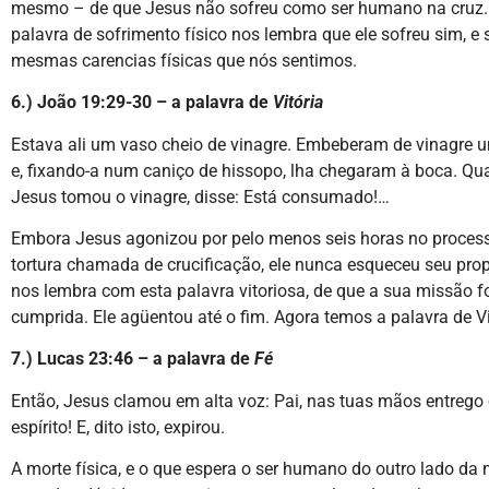
mesmo – de que Jesus não sofreu como ser humano na cruz.
palavra de sofrimento físico nos lembra que ele sofreu sim, e 
mesmas carencias físicas que nós sentimos.
6.) João 19:29-30 – a palavra de
Vitória
Estava ali um vaso cheio de vinagre. Embeberam de vinagre 
e, fixando-a num caniço de hissopo, lha chegaram à boca. Qua
Jesus tomou o vinagre, disse: Está consumado!…
Embora Jesus agonizou por pelo menos seis horas no proces
tortura chamada de crucificação, ele nunca esqueceu seu prop
nos lembra com esta palavra vitoriosa, de que a sua missão f
cumprida. Ele agüentou até o fim. Agora temos a palavra de Vi
7.) Lucas 23:46 – a palavra de
Fé
Então, Jesus clamou em alta voz: Pai, nas tuas mãos entrego
espírito! E, dito isto, expirou.
A morte física, e o que espera o ser humano do outro lado da 