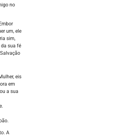
migo no
 Embor
er um, ele
ia sim,
 da sua fé
 Salvação
ulher, eis
 hora em
xou a sua
e.
oão.
to. A