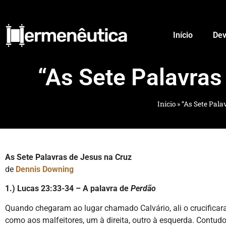
Início
Dev
“As Sete Palavras
Início
»
“As Sete Pala
As Sete Palavras de Jesus na Cruz
de
Dennis Downing
1.) Lucas 23:33-34 – A palavra de
Perdão
Quando chegaram ao lugar chamado Calvário, ali o crucifica
como aos malfeitores, um à direita, outro à esquerda. Contudo