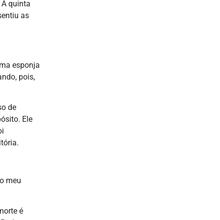
 A quinta
sentiu as
uma esponja
ndo, pois,
so de
ósito. Ele
oi
tória.
 o meu
morte é