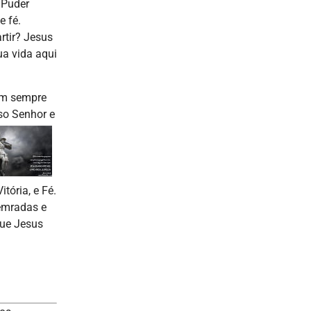
 Puder
e fé.
rtir? Jesus
ua vida aqui
jam sempre
so Senhor e
tória, e Fé.
lemradas e
que Jesus