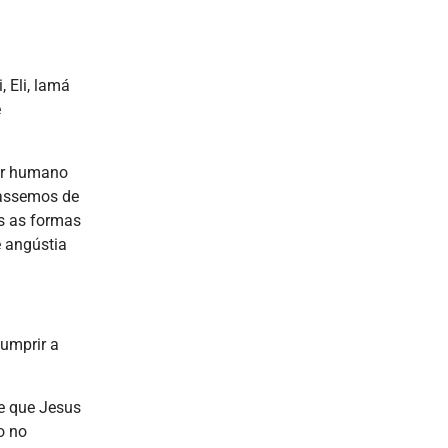
, Eli, lamá
e
ser humano
dassemos de
as as formas
e angústia
umprir a
e que Jesus
o no