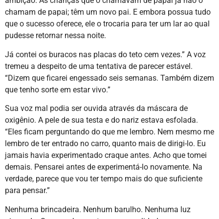
ambição. As crianças que o chamavam de papai já não o
chamam de papai; têm um novo pai. E embora possua tudo
que o sucesso oferece, ele o trocaria para ter um lar ao qual
pudesse retornar nessa noite.
Já contei os buracos nas placas do teto cem vezes.” A voz
tremeu a despeito de uma tentativa de parecer estável.
“Dizem que ficarei engessado seis semanas. Também dizem
que tenho sorte em estar vivo.”
Sua voz mal podia ser ouvida através da máscara de
oxigênio. A pele de sua testa e do nariz estava esfolada.
“Eles ficam perguntando do que me lembro. Nem mesmo me
lembro de ter entrado no carro, quanto mais de dirigi-lo. Eu
jamais havia experimentado craque antes. Acho que tomei
demais. Pensarei antes de experimentá-lo novamente. Na
verdade, parece que vou ter tempo mais do que suficiente
para pensar.”
Nenhuma brincadeira. Nenhum barulho. Nenhuma luz