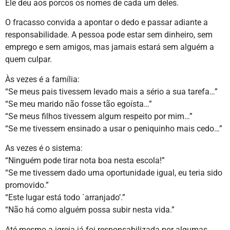
Ele deu aos porcos os nomes de cada um deles.
O fracasso convida a apontar o dedo e passar adiante a
responsabilidade. A pessoa pode estar sem dinheiro, sem
emprego e sem amigos, mas jamais estará sem alguém a
quem culpar.
Às vezes é a família:
“Se meus pais tivessem levado mais a sério a sua tarefa…”
“Se meu marido não fosse tão egoísta…”
“Se meus filhos tivessem algum respeito por mim…”
“Se me tivessem ensinado a usar o peniquinho mais cedo…”
As vezes é o sistema:
“Ninguém pode tirar nota boa nesta escola!”
“Se me tivessem dado uma oportunidade igual, eu teria sido
promovido.”
“Este lugar está todo `arranjado’.”
“Não há como alguém possa subir nesta vida.”
Até mesmo a igreja já foi responsabilizada por algumas