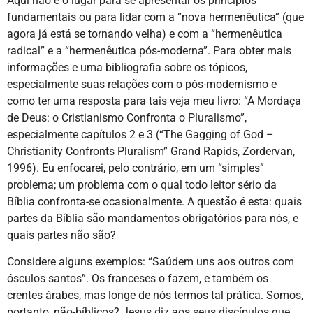
Aqui não é o lugar para se apresentar os princípios
fundamentais ou para lidar com a “nova hermenêutica” (que
agora já está se tornando velha) e com a “hermenêutica
radical” e a “hermenêutica pós-moderna”. Para obter mais
informações e uma bibliografia sobre os tópicos,
especialmente suas relações com o pós-modernismo e
como ter uma resposta para tais veja meu livro: “A Mordaça
de Deus: o Cristianismo Confronta o Pluralismo”,
especialmente capítulos 2 e 3 (“The Gagging of God –
Christianity Confronts Pluralism” Grand Rapids, Zordervan,
1996). Eu enfocarei, pelo contrário, em um “simples”
problema; um problema com o qual todo leitor sério da
Bíblia confronta-se ocasionalmente. A questão é esta: quais
partes da Bíblia são mandamentos obrigatórios para nós, e
quais partes não são?
Considere alguns exemplos: “Saúdem uns aos outros com
ósculos santos”. Os franceses o fazem, e também os
crentes árabes, mas longe de nós termos tal prática. Somos,
portanto, não-bíblicos? Jesus diz aos seus discípulos que