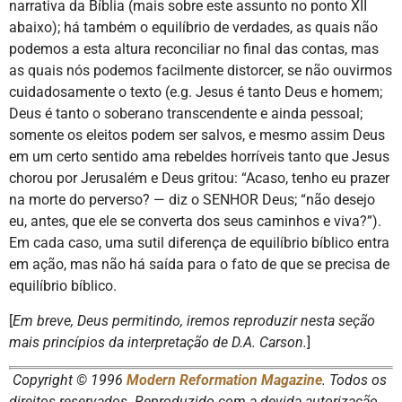
narrativa da Bíblia (mais sobre este assunto no ponto XII
abaixo); há também o equilíbrio de verdades, as quais não
podemos a esta altura reconciliar no final das contas, mas
as quais nós podemos facilmente distorcer, se não ouvirmos
cuidadosamente o texto (e.g. Jesus é tanto Deus e homem;
Deus é tanto o soberano transcendente e ainda pessoal;
somente os eleitos podem ser salvos, e mesmo assim Deus
em um certo sentido ama rebeldes horríveis tanto que Jesus
chorou por Jerusalém e Deus gritou: “Acaso, tenho eu prazer
na morte do perverso? — diz o SENHOR Deus; “não desejo
eu, antes, que ele se converta dos seus caminhos e viva?”).
Em cada caso, uma sutil diferença de equilíbrio bíblico entra
em ação, mas não há saída para o fato de que se precisa de
equilíbrio bíblico.
[
Em breve, Deus permitindo, iremos reproduzir nesta seção
mais princípios da interpretação de D.A. Carson.
]
Copyright © 1996
Modern Reformation Magazine
. Todos os
direitos reservados. Reproduzido com a devida autorização.