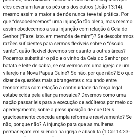
eles deveriam lavar os pés uns dos outros (João 13:14),
mesmo assim a maioria de nós nunca teve tal prática. Por
que “desobedecemos” uma injunção tão plena, mas mesmo
assim obedecemos a sua injunção com relação à Ceia do
Senhor (“Fazei isto, em memória de mim”)? Se descobrirmos
razões suficientes para sermos flexíveis sobre o “ósculo
santo”, quão flexível devemos ser quanto a outras áreas?
Podemos substituir o pão e o vinho da Ceia do Senhor por
batata e leite de cabra, se estivermos em uma igreja de um
vilarejo na Nova Papua Guiné? Se não, por que não? E o que
dizer de questões mais abrangentes circulando entre
teonomistas com relação à continuidade da força legal
estabelecida pela aliança mosaica? Devemos como uma
nação passar leis para a execução de adúlteros por meio do
apedrejamento, sobre a pressuposição de que Deus
graciosamente conceda ampla reforma e reavivamento? Se
não, por que não? A injunção para que as mulheres
permaneçam em silêncio na igreja é absoluta (1 Cor 14:33-