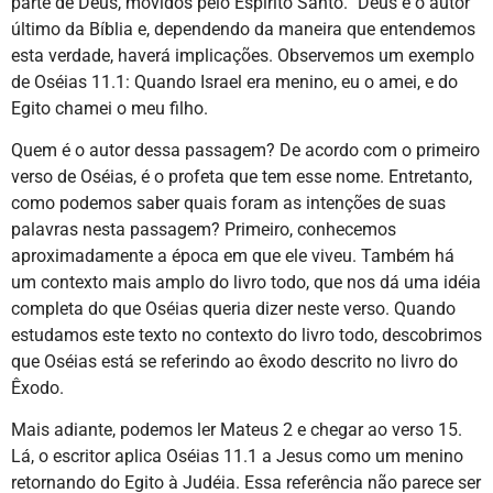
parte de Deus, movidos pelo Espírito Santo.” Deus é o autor
último da Bíblia e, dependendo da maneira que entendemos
esta verdade, haverá implicações. Observemos um exemplo
de Oséias 11.1: Quando Israel era menino, eu o amei, e do
Egito chamei o meu filho.
Quem é o autor dessa passagem? De acordo com o primeiro
verso de Oséias, é o profeta que tem esse nome. Entretanto,
como podemos saber quais foram as intenções de suas
palavras nesta passagem? Primeiro, conhecemos
aproximadamente a época em que ele viveu. Também há
um contexto mais amplo do livro todo, que nos dá uma idéia
completa do que Oséias queria dizer neste verso. Quando
estudamos este texto no contexto do livro todo, descobrimos
que Oséias está se referindo ao êxodo descrito no livro do
Êxodo.
Mais adiante, podemos ler Mateus 2 e chegar ao verso 15.
Lá, o escritor aplica Oséias 11.1 a Jesus como um menino
retornando do Egito à Judéia. Essa referência não parece ser