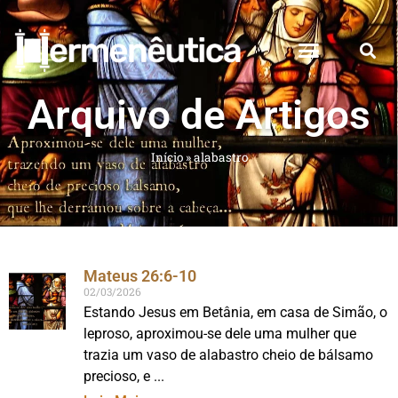
Arquivo de Artigos
Início
»
alabastro
Mateus 26:6-10
02/03/2026
Estando Jesus em Betânia, em casa de Simão, o
leproso, aproximou-se dele uma mulher que
trazia um vaso de alabastro cheio de bálsamo
precioso, e