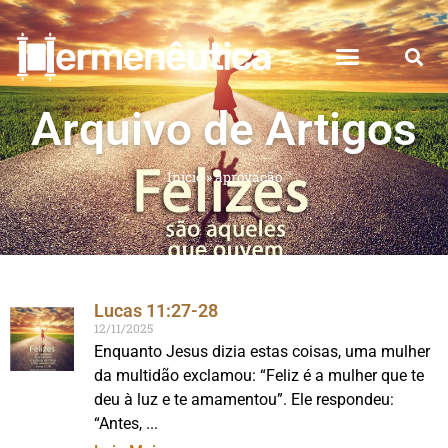
Arquivo de Artigos
Início
»
aprovação
Lucas 11:27-28
12/11/2025
Enquanto Jesus dizia estas coisas, uma mulher
da multidão exclamou: “Feliz é a mulher que te
deu à luz e te amamentou”. Ele respondeu:
“Antes,