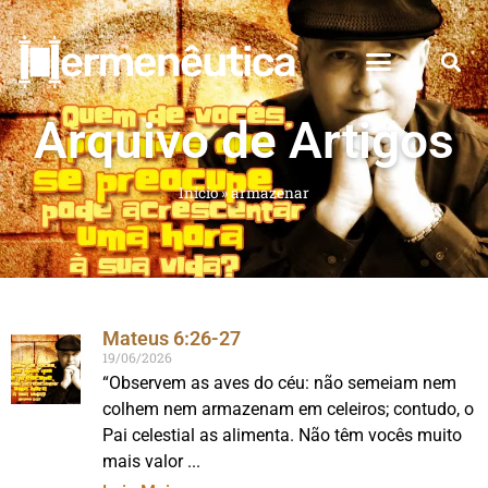
Arquivo de Artigos
Início
»
armazenar
Mateus 6:26-27
19/06/2026
“Observem as aves do céu: não semeiam nem
colhem nem armazenam em celeiros; contudo, o
Pai celestial as alimenta. Não têm vocês muito
mais valor