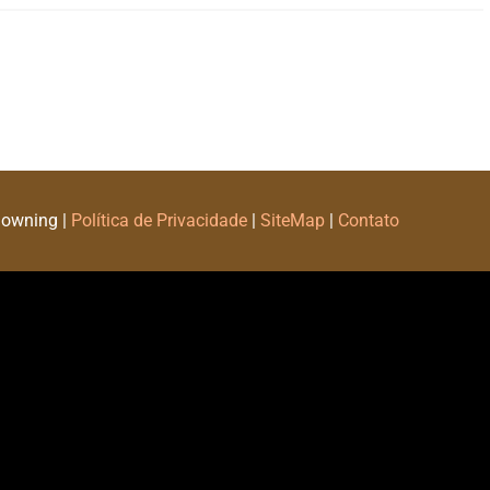
Downing |
Política de Privacidade
|
SiteMap
|
Contato