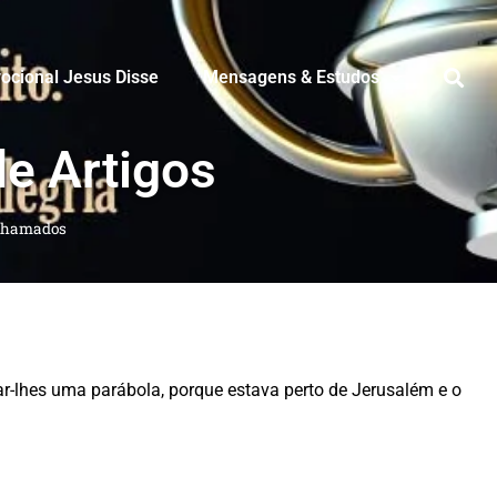
ocional Jesus Disse
Mensagens & Estudos
de Artigos
chamados
ar-lhes uma parábola, porque estava perto de Jerusalém e o