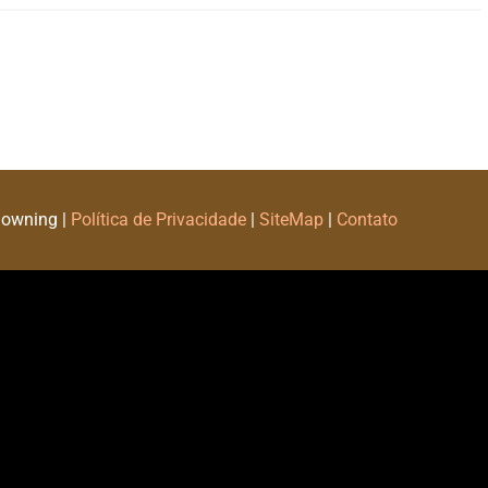
Downing |
Política de Privacidade
|
SiteMap
|
Contato