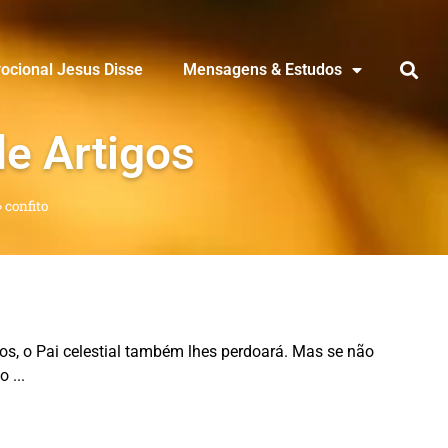
ocional Jesus Disse
Mensagens & Estudos
de Artigos
»
confito
os, o Pai celestial também lhes perdoará. Mas se não
ão