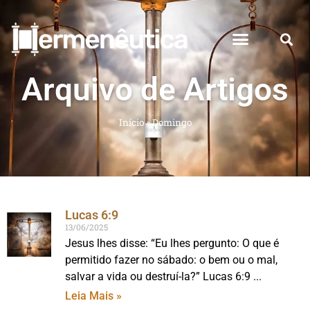
Arquivo de Artigos
Início
»
Domingo
Lucas 6:9
13/06/2025
Jesus lhes disse: “Eu lhes pergunto: O que é
permitido fazer no sábado: o bem ou o mal,
salvar a vida ou destruí-la?” Lucas 6:9
Leia Mais »