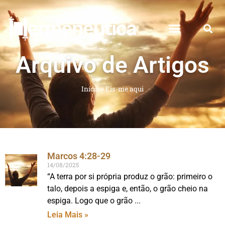
Arquivo de Artigos
Início
»
Eis-me aqui
Marcos 4:28-29
14/08/2025
“A terra por si própria produz o grão: primeiro o
talo, depois a espiga e, então, o grão cheio na
espiga. Logo que o grão
Leia Mais »