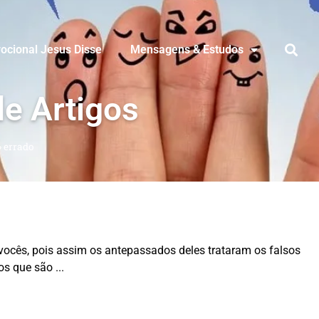
ocional Jesus Disse
Mensagens & Estudos
de Artigos
»
errado
vocês, pois assim os antepassados deles trataram os falsos
os que são