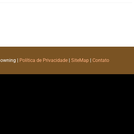
Downing |
Política de Privacidade
|
SiteMap
|
Contato