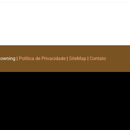
Downing |
Política de Privacidade
|
SiteMap
|
Contato