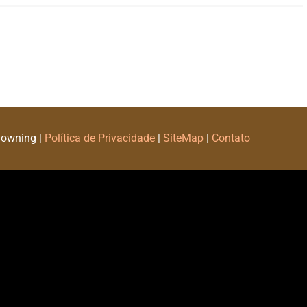
Downing |
Política de Privacidade
|
SiteMap
|
Contato