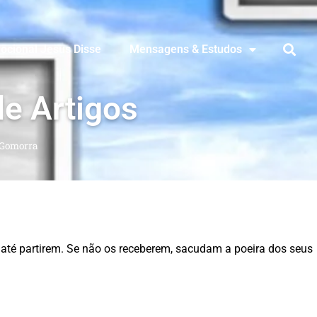
ocional Jesus Disse
Mensagens & Estudos
de Artigos
Gomorra
 até partirem. Se não os receberem, sacudam a poeira dos seus