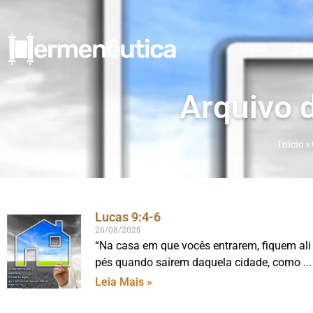
Início
Dev
Arquivo 
Início
»
Lucas 9:4-6
26/08/2025
“Na casa em que vocês entrarem, fiquem ali
pés quando saírem daquela cidade, como
Leia Mais »