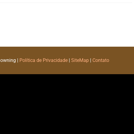
Downing |
Política de Privacidade
|
SiteMap
|
Contato