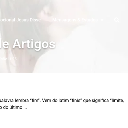
ocional Jesus Disse
Mensagens & Estudos
de Artigos
João 11:25
avra lembra “fim”. Vem do latim “finis” que significa “limite,
lo do último