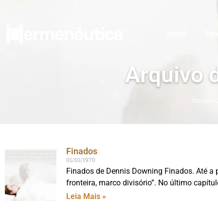
Início
Dev
Arquivo 
Início
»
Finados
01/01/1970
Finados de Dennis Downing Finados. Até a pal
fronteira, marco divisório”. No último capítu
Leia Mais »